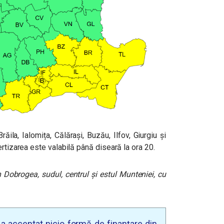
ăila, Ialomița, Călărași, Buzău, Ilfov, Giurgiu și
ertizarea este valabilă până diseară la ora 20.
n Dobrogea, sudul, centrul și estul Munteniei, cu
u a acceptat nicio formă de finanțare din