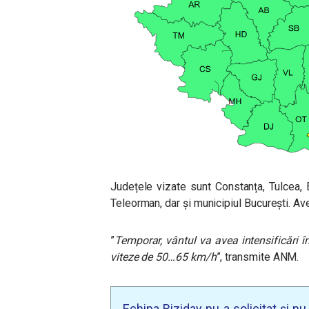
Județele vizate sunt Constanța, Tulcea, Br
Teleorman, dar și municipiul București. Av
”
Temporar, vântul va avea intensificări î
viteze de 50…65 km/h
”, transmite ANM.
Echipa Biziday nu a solicitat și n