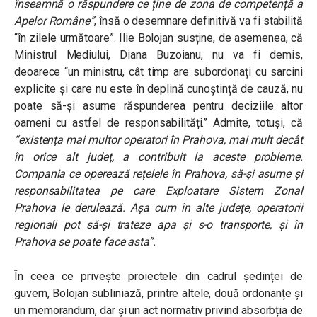
înseamnă o răspundere ce ține de zona de competență a
Apelor Române”
, însă o desemnare definitivă va fi stabilită
“în zilele următoare”. Ilie Bolojan susține, de asemenea, că
Ministrul Mediului, Diana Buzoianu, nu va fi demis,
deoarece “un ministru, cât timp are subordonați cu sarcini
explicite și care nu este în deplină cunoștință de cauză, nu
poate să-și asume răspunderea pentru deciziile altor
oameni cu astfel de responsabilități.” Admite, totuși, că
“existența mai multor operatori în Prahova, mai mult decât
în orice alt județ, a contribuit la aceste probleme.
Compania ce operează rețelele în Prahova, să-și asume și
responsabilitatea pe care Exploatare Sistem Zonal
Prahova le derulează. Așa cum în alte județe, operatorii
regionali pot să-și trateze apa și s-o transporte, și în
Prahova se poate face asta”.
În ceea ce privește proiectele din cadrul ședinței de
guvern, Bolojan subliniază, printre altele, două ordonanțe și
un memorandum, dar și un act normativ privind absorbția de