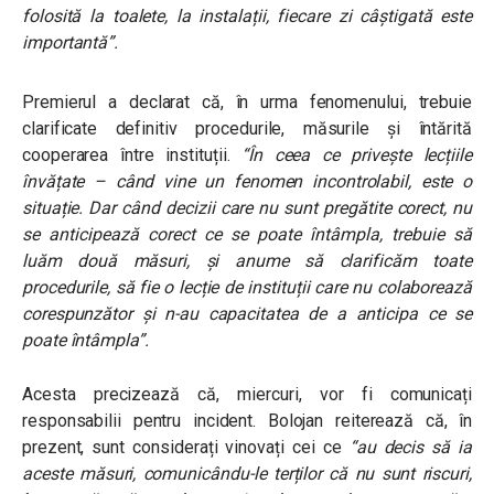
folosită la toalete, la instalații, fiecare zi câștigată este
importantă”
.
Premierul a declarat că, în urma fenomenului, trebuie
clarificate definitiv procedurile, măsurile și întărită
cooperarea între instituții.
“În ceea ce privește lecțiile
învățate – când vine un fenomen incontrolabil, este o
situație. Dar când decizii care nu sunt pregătite corect, nu
se anticipează corect ce se poate întâmpla, trebuie să
luăm două măsuri, și anume să clarificăm toate
procedurile, să fie o lecție de instituții care nu colaborează
corespunzător și n-au capacitatea de a anticipa ce se
poate întâmpla”.
Acesta precizează că, miercuri, vor fi comunicați
responsabilii pentru incident. Bolojan reiterează că, în
prezent, sunt considerați vinovați cei ce
“au decis să ia
aceste măsuri, comunicându-le terților că nu sunt riscuri,