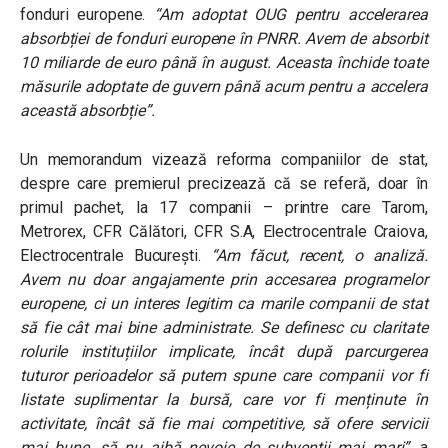
fonduri europene.
“Am adoptat OUG pentru accelerarea
absorbției de fonduri europene în PNRR. Avem de absorbit
10 miliarde de euro până în august. Aceasta închide toate
măsurile adoptate de guvern până acum pentru a accelera
această absorbție”
.
Un memorandum vizează reforma companiilor de stat,
despre care premierul precizează că se referă, doar în
primul pachet, la 17 companii – printre care Tarom,
Metrorex, CFR Călători, CFR S.A, Electrocentrale Craiova,
Electrocentrale București.
“Am făcut, recent, o analiză.
Avem nu doar angajamente prin accesarea programelor
europene, ci un interes legitim ca marile companii de stat
să fie cât mai bine administrate. Se definesc cu claritate
rolurile instituțiilor implicate, încât după parcurgerea
tuturor perioadelor să putem spune care companii vor fi
listate suplimentar la bursă, care vor fi menținute în
activitate, încât să fie mai competitive, să ofere servicii
mai bune, să nu aibă nevoie de subvenții mai mari”
, a