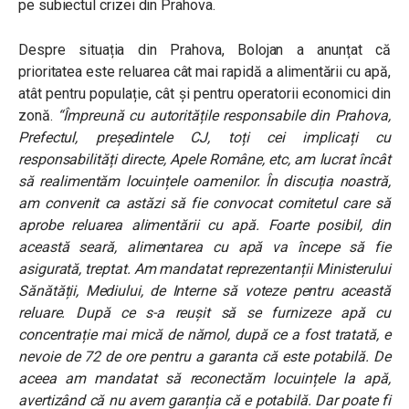
pe subiectul crizei din Prahova.
Despre situația din Prahova, Bolojan a anunțat că
prioritatea este reluarea cât mai rapidă a alimentării cu apă,
atât pentru populație, cât și pentru operatorii economici din
zonă.
“Împreună cu autoritățile responsabile din Prahova,
Prefectul, președintele CJ, toți cei implicați cu
responsabilități directe, Apele Române, etc, am lucrat încât
să realimentăm locuințele oamenilor. În discuția noastră,
am convenit ca astăzi să fie convocat comitetul care să
aprobe reluarea alimentării cu apă. Foarte posibil, din
această seară, alimentarea cu apă va începe să fie
asigurată, treptat. Am mandatat reprezentanții Ministerului
Sănătății, Mediului, de Interne să voteze pentru această
reluare. După ce s-a reușit să se furnizeze apă cu
concentrație mai mică de nămol, după ce a fost tratată, e
nevoie de 72 de ore pentru a garanta că este potabilă. De
aceea am mandatat să reconectăm locuințele la apă,
avertizând că nu avem garanția că e potabilă. Dar poate fi