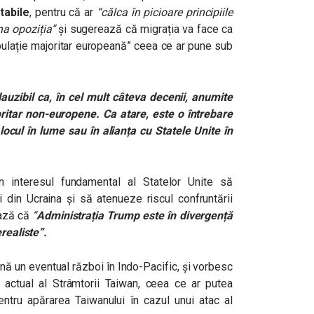
tabile
, pentru că ar
“călca în picioare principiile
a opoziția”
și sugerează că migrația va face ca
pulație majoritar europeană” ceea ce ar pune sub
auzibil ca, în cel mult câteva decenii, anumite
tar non-europene. Ca atare, este o întrebare
locul în lume sau în alianța cu Statele Unite în
 interesul fundamental al Statelor Unite să
 din Ucraina și să atenueze riscul confruntării
ează că
“
Administrația Trump este în divergență
erealiste”.
ină un eventual război în Indo-Pacific, și vorbesc
 actual al Strâmtorii Taiwan, ceea ce ar putea
ntru apărarea Taiwanului în cazul unui atac al