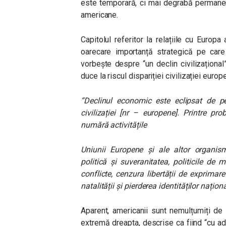
este temporară, ci mai degrabă permanent
americane.
Capitolul referitor la relațiile cu Europ
oarecare importanță strategică pe care 
vorbește despre “un declin civilizațional
duce la riscul dispariției civilizației europ
“Declinul economic este eclipsat de pe
civilizației [nr – europene]. Printre p
numără activitățile
Uniunii Europene și ale altor organis
politică și
suveranitatea, politicile de 
conflicte, cenzura libertății de exprimare
natalității și pierderea identităților naționa
Aparent, americanii sunt nemulțumiți de 
extremă dreapta
,
descrise ca fiind “cu a