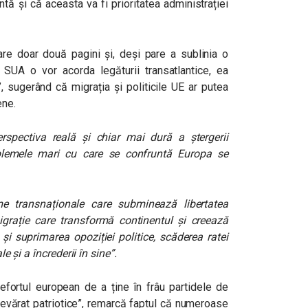
ă și că aceasta va fi prioritatea administrației
a are doar două pagini și, deși pare a sublinia o
SUA o vor acorda legăturii transatlantice, ea
”, sugerând că migrația și politicile UE ar putea
ene.
rspectiva reală și chiar mai dură a ștergerii
roblemele mari cu care se confruntă Europa se
me transnaționale care subminează libertatea
migrație care transformă continentul și creează
 și suprimarea opoziției politice, scăderea ratei
le și a încrederii în sine”
.
efortul european de a ține în frâu partidele de
devărat patriotice”, remarcă faptul că numeroase