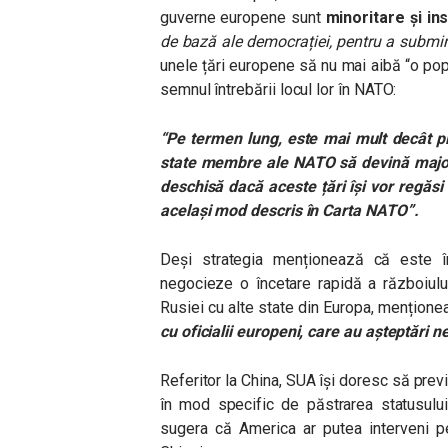
guverne europene sunt
minoritare și ins
de bază ale democrației, pentru a submin
unele țări europene să nu mai aibă “o po
semnul întrebării locul lor în NATO:
“Pe termen lung, este mai mult decât pl
state membre ale NATO să devină majori
deschisă dacă aceste țări își vor regăsi 
același mod descris în Carta NATO”.
Deși strategia menționează că este în
negocieze o încetare rapidă a războiului
Rusiei cu alte state din Europa, mențion
cu oficialii europeni, care au așteptări n
Referitor la China, SUA își doresc să prev
în mod specific de păstrarea statusului
sugera că America ar putea interveni pe