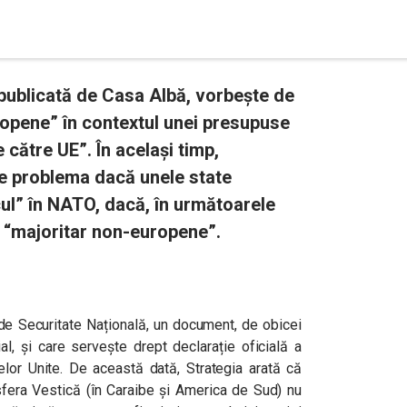
publicată de Casa Albă, vorbește de
europene” în contextul unei presupuse
e către UE”. În același timp,
ne problema dacă unele state
cul” în NATO, dacă, în următoarele
, “majoritar non-europene”.
 de Securitate Națională, un document, de obicei
l, și care servește drept declarație oficială a
tatelor Unite. De această dată, Strategia arată că
fera Vestică (în Caraibe și America de Sud) nu