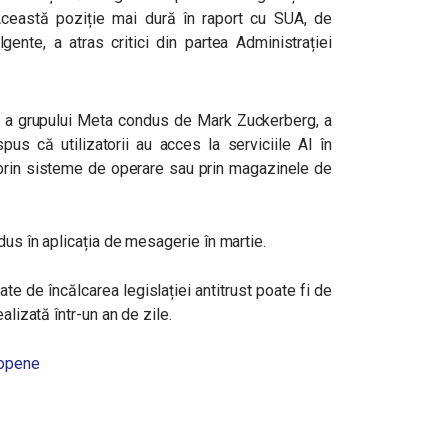
Această poziție mai dură în raport cu SUA, de
ente, a atras critici din partea Administrației
e a grupului Meta condus de Mark Zuckerberg, a
pus că utilizatorii au acces la serviciile AI în
 prin sisteme de operare sau prin magazinele de
odus în aplicația de mesagerie în martie.
e de încălcarea legislației antitrust poate fi de
alizată într-un an de zile.
ropene