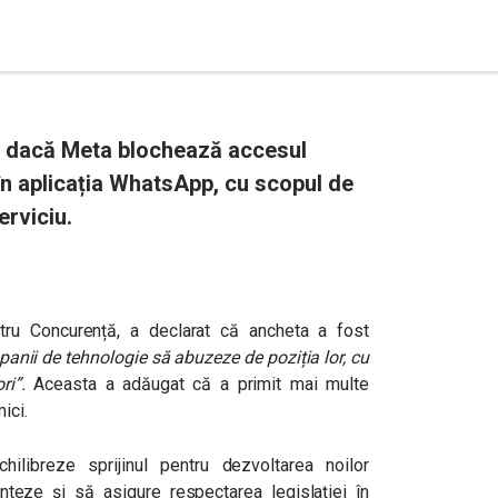
 dacă Meta blochează accesul
i, în aplicația WhatsApp, cu scopul de
erviciu.
tru Concurență, a declarat că ancheta a fost
anii de tehnologie să abuzeze de poziția lor, cu
ri”.
Aceasta a adăugat că a primit mai multe
ici.
ilibreze sprijinul pentru dezvoltarea noilor
enteze și să asigure respectarea legislației în