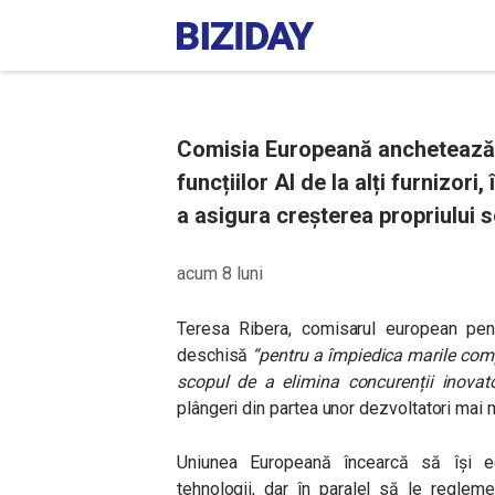
Comisia Europeană anchetează
funcțiilor AI de la alți furnizor
a asigura creșterea propriului s
acum 8 luni
Teresa Ribera, comisarul european pen
deschisă
“pentru a împiedica marile comp
scopul de a elimina concurenții inovato
plângeri din partea unor dezvoltatori mai m
Uniunea Europeană încearcă să își ech
tehnologii, dar în paralel să le reglem