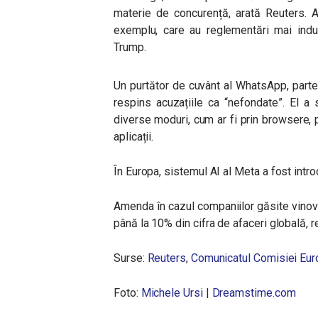
materie de concurență, arată Reuters. 
exemplu, care au reglementări mai indulg
Trump.
Un purtător de cuvânt al WhatsApp, part
respins acuzațiile ca “nefondate”. El a s
diverse moduri, cum ar fi prin browsere,
aplicații.
În Europa, sistemul AI al Meta a fost intr
Amenda în cazul companiilor găsite vinovat
până la 10% din cifra de afaceri globală, re
Surse:
Reuters
,
Comunicatul Comisiei Eu
Foto:
Michele Ursi
|
Dreamstime.com