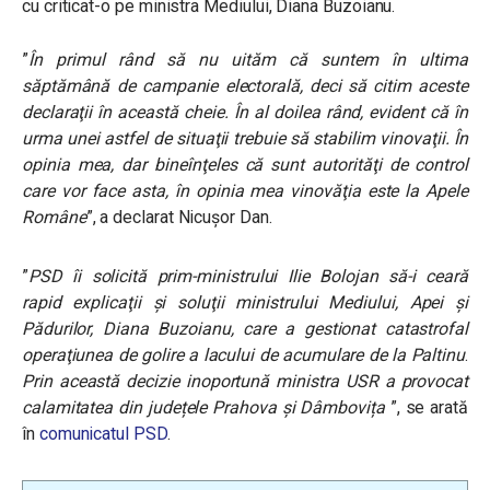
cu criticat-o pe ministra Mediului, Diana Buzoianu.
”
În primul rând să nu uităm că suntem în ultima
săptămână de campanie electorală, deci să citim aceste
declaraţii în această cheie. În al doilea rând, evident că în
urma unei astfel de situaţii trebuie să stabilim vinovaţii. În
opinia mea, dar bineînţeles că sunt autorităţi de control
care vor face asta, în opinia mea vinovăţia este la Apele
Române
”, a declarat Nicușor Dan.
”
PSD îi solicită prim-ministrului Ilie Bolojan să-i ceară
rapid explicaţii şi soluţii ministrului Mediului, Apei şi
Pădurilor, Diana Buzoianu, care a gestionat catastrofal
operaţiunea de golire a lacului de acumulare de la Paltinu
.
Prin această decizie inoportună ministra USR a provocat
calamitatea din județele Prahova și Dâmbovița
”, se arată
în
comunicatul PSD
.