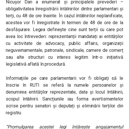
Nicușor Dan a enumerat și principalele prevederi –
obligativitatea înregistrării întâlnirilor dintre parlamentari și
terți, cu 48 de ore înainte. În cazul întâlnirilor neplanificate,
acestea vor fi înregistrate în termen de 48 de ore de la
desfășurare. Legea definește cine sunt terții cu care pot
avea loc întrevederi: reprezentanții mandatați ai entităților
cu activitate de advocacy, public affairs, organizații
neguvernamentale, patronale, sindicale, camere de comerț
sau alte structuri cu interes legitim într-o inițiativă
legislativă aflată în procedură.
Informaţiile pe care parlamentarii vor fi obligaţi să le
înscrie în RUTI se referă la numele persoanelor şi
denumirea entităţilor reprezentate, data şi locul întâlnirii,
scopul întâlnirii. Sancțiunile iau forma avertismentelor
scrise pentru senatori și deputați și eliminării terților din
registru.
“Promulgarea acestei legi întărește angajamentul