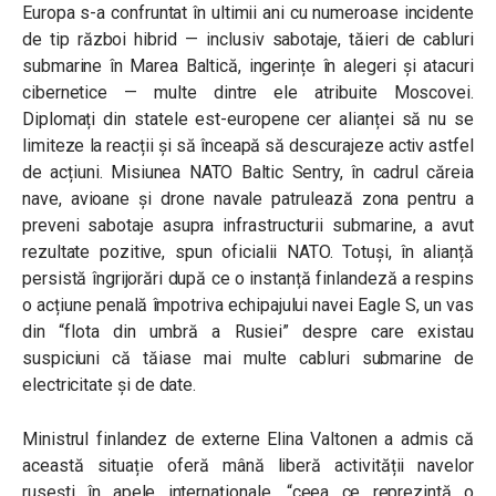
Europa s-a confruntat în ultimii ani cu numeroase incidente
de tip război hibrid — inclusiv sabotaje, tăieri de cabluri
submarine în Marea Baltică, ingerințe în alegeri și atacuri
cibernetice — multe dintre ele atribuite Moscovei.
Diplomați din statele est-europene cer alianței să nu se
limiteze la reacții și să înceapă să descurajeze activ astfel
de acțiuni. Misiunea NATO Baltic Sentry, în cadrul căreia
nave, avioane și drone navale patrulează zona pentru a
preveni sabotaje asupra infrastructurii submarine, a avut
rezultate pozitive, spun oficialii NATO. Totuși, în alianță
persistă îngrijorări după ce o instanță finlandeză a respins
o acțiune penală împotriva echipajului navei Eagle S, un vas
din “flota din umbră a Rusiei” despre care existau
suspiciuni că tăiase mai multe cabluri submarine de
electricitate și de date.
Ministrul finlandez de externe Elina Valtonen a admis că
această situație oferă mână liberă activității navelor
rusești în apele internaționale, “ceea ce reprezintă o