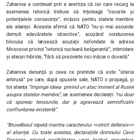
Zaharova a continuat prin a avertiza că cei care recurg la
asemenea retorică trebuie să înțeleagă “riscurile și
potențialele consecințe”, inclusiv pentru statele membre
ale alianței. Aceasta afirmă că NATO “nu-și mai ascunde
demult adevăratele obiective”, acuzând conducerea
blocului că lansează acuzații nefondate la adresa
Moscovei privind “retorică nucleară beligerantă”, intimidare
și atacuri hibride, “fără să prezeinte nici măcar o dovadă”.
Zaharova denunță și ceea ce pretinde că este “isteria
antirusă” pe care, după spusele sale, NATO o propagă, și
tot alianța
“împinge ideea privind un atac iminent al Rusiei
asupra statelor membre”
, iar asemenea declarații
“nu doar
că sporesc tensiunile, dar și agravează semnificativ
confruntarea existentă”
.
“Bruxellesul repetă mantra caracterului <<strict defensiv>>
al alianței. Cu toate acestea, declarațiile domnului Cavo
Dragone, privind posibilitatea unor lovituri preventive,