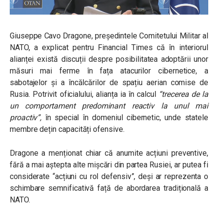
Giuseppe Cavo Dragone, președintele Comitetului Militar al
NATO, a explicat pentru Financial Times că în interiorul
alianței există discuții despre posibilitatea adoptării unor
măsuri mai ferme în fața atacurilor cibernetice, a
sabotajelor și a încălcărilor de spațiu aerian comise de
Rusia. Potrivit oficialului, alianța ia în calcul
“trecerea de la
un comportament predominant reactiv la unul mai
proactiv”,
în special în domeniul cibernetic, unde statele
membre dețin capacități ofensive.
Dragone a menționat chiar că anumite acțiuni preventive,
fără a mai aștepta alte mișcări din partea Rusiei, ar putea fi
considerate “acțiuni cu rol defensiv”, deși ar reprezenta o
schimbare semnificativă față de abordarea tradițională a
NATO.