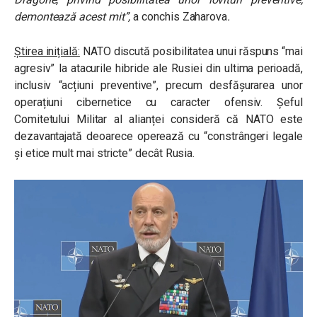
demontează acest mit”,
a conchis Zaharova
.
Știrea inițială:
NATO discută posibilitatea unui răspuns “mai
agresiv” la atacurile hibride ale Rusiei din ultima perioadă,
inclusiv “acțiuni preventive”, precum desfășurarea unor
operațiuni cibernetice cu caracter ofensiv. Șeful
Comitetului Militar al alianței consideră că NATO este
dezavantajată deoarece operează cu “constrângeri legale
și etice mult mai stricte” decât Rusia.