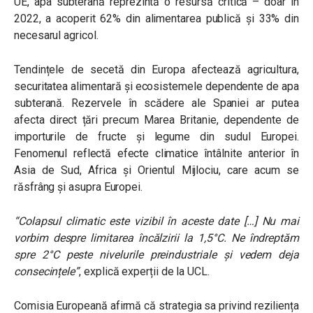
UE, apa subterană reprezintă o resursă critică – doar în
2022, a acoperit 62% din alimentarea publică și 33% din
necesarul agricol.
Tendințele de secetă din Europa afectează agricultura,
securitatea alimentară și ecosistemele dependente de apa
subterană. Rezervele în scădere ale Spaniei ar putea
afecta direct țări precum Marea Britanie, dependente de
importurile de fructe și legume din sudul Europei.
Fenomenul reflectă efecte climatice întâlnite anterior în
Asia de Sud, Africa și Orientul Mijlociu, care acum se
răsfrâng și asupra Europei.
“Colapsul climatic este vizibil în aceste date […] Nu mai
vorbim despre limitarea încălzirii la 1,5°C. Ne îndreptăm
spre 2°C peste nivelurile preindustriale și vedem deja
consecințele”
, explică experții de la UCL.
Comisia Europeană afirmă că strategia sa privind reziliența