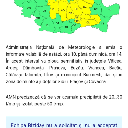
Administrația Națională de Meteorologie a emis o
informare valabilă de astăzi, ora 10, până duminică, ora 14.
În acest interval va ploua semnifiativ în județele Vâlcea,
Argeș, Dâmbovița, Prahova, Buzău, Vrancea, Bacău,
Călărași, Ialomița, Ilfov și municipiul București, dar și în
zona de munte a județelor Sibiu, Brașov și Covasna.
AMN precizează că se vor acumula precipitații de 20…30
l/mp și, izolat, peste 50 l/mp.
Echipa Biziday nu a solicitat și nu a acceptat