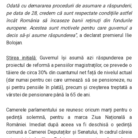
Odată cu demararea procedurii de asumare a răspunderii,
pe data de 28, credem că sunt respectate condițiile astfel
încât România să încaseze banii reținuți din fondurile
europene. Acestea sunt motivele pentru care guvernul a
decis să-și asume răspunderea”
, a declarat premierul Ilie
Bolojan.
Știrea inițială:
Guvernul își asumă azi răspunderea pe
proiectul de reformă a pensiilor magistraților, ce prevede
o
tăiere de circa 30% din cuantumul net față de nivelul actual
(dar numai pentru cei care urmează să se pensioneze, nu
și pentru pensiile în plată), precum și creșterea treptată a
vârstei de pensionare până la 65 de ani.
Camerele parlamentului se reunesc oricum marți pentru o
ședință solemnă, pentru a marca Ziua Națională a
României. Imediat după aceea va fi deschisă o ședință
comună a Camerei Deputaților și Senatului, în cadrul căreia