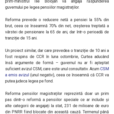
prim-ministrul Ilie Bolojan va angaja răspunderea
guvernului pe legea pensiilor magistraților.
Reforma prevede
o reducere netă a pensiei la 55% din
brut, ceea ce înseamnă 70% din net, creșterea treptată a
vârstei de pensionare la 65 de ani, dar într-o perioadă de
tranziție de 15 ani.
Un proiect similar, dar care prevedea o tranziție de 10 ani a
fost respins de CCR în luna octombrie, Curtea aducând
însă argumente de formă – guvernul nu ar fi așteptat
suficient avizul CSM, care este unul consultativ. Acum
CSM
a emis avizul
(unul negativ), ceea ce înseamnă că CCR va
putea judeca legea pe fond.
Reforma pensiilor magistraților reprezintă doar un prim
pas dintr-o reformă a pensiilor speciale ce ar include și
alte categorii de angajați la stat, 231 de milioane de euro
din PNRR fiind blocate din această cauză. Termenul până