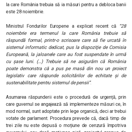
la care România trebuia să ia măsuri pentru a debloca banii
este 28 noiembrie.
Ministrul Fondurilor Europene a explicat recent că
“28
noiembrie era termenul la care România trebuie să
răspundă formal, printr-o scrisoare care să fie urcată în
sistemul informatic dedicat, pus la dispoziţie de Comisia
Europeană, la jaloanele care au fost suspendate în urmă
cu şase luni. (…) Trebuie să ne asigurăm că România
poate demonstra că a pus pe masă din nou un proiect
legislativ care răspunde solicitărilor de echitate şi de
sustenabilitate pentru sistemul de pensii”
.
Asumarea răspunderii este o procedură de urgență, prin
care guvernul se angajează să implementeze măsuri ce, în
mod normal, sunt adoptate prin lege organică, deci ar trebui
votate de parlament. Procedura prevede că, dacă timp de
trei zile nu este depusă o moțiune de cenzură împotriva