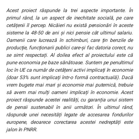
Acest proiect răspunde la trei aspecte importante. În
primul rând, la un aspect de inechitate socială, pe care
cetățenii îl percep. Nicăieri nu există pensionări în aceste
sisteme la 48-50 de ani și nici pensie cât ultimul salariu.
Oamenii care lucrează în schimburi, care țin benzile de
producție, funcționarii publici care-și fac datoria corect, nu
se simt respectați. Al doilea efect al proiectului este că
pune economia pe baze sănătoase. Suntem pe penultimul
loc în UE ca număr de cetățeni activi implicați în economie
(doar 53% sunt implicați într-o formă contractuală). Dacă
vrem bugete mai mari și economie mai puternică, trebuie
să avem mai mulți oameni implicați în economie. Acest
proiect răspunde acestei realități, cu garanția unui sistem
de pensii sustenabil în anii următori. În ultimul rând,
răspunde unei necesități legate de accesarea fondurilor
europene, deoarece corectarea acestei nedreptăți este
jalon în PNRR.