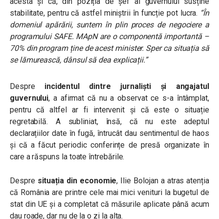
acesta și că, din poziția de șef al guvernului susține
stabilitate, pentru că astfel miniștrii în funcție pot lucra.
“În
domeniul apărării, suntem în plin proces de negociere a
programului SAFE. MApN are o componentă importantă –
70% din program ține de acest minister. Sper ca situația să
se lămurească, dânsul să dea explicații.”
Despre
incidentul dintre jurnaliști și angajatul
guvernului
, a afirmat că nu a observat ce s-a întâmplat,
pentru că altfel ar fi intervenit și că este o situație
regretabilă. A subliniat, însă, că nu este adeptul
declarațiilor date în fugă, întrucât dau sentimentul de haos
și că a făcut periodic conferințe de presă organizate în
care a răspuns la toate întrebările.
Despre
situația din economie
, Ilie Bolojan a atras atenția
că România are printre cele mai mici venituri la bugetul de
stat din UE și a completat că măsurile aplicate până acum
dau roade, dar nu de la o zi la alta.