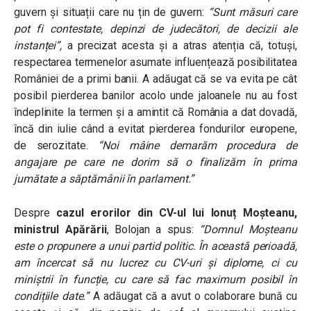
guvern și situații care nu țin de guvern:
“S
unt măsuri care
pot fi contestate, depinzi de judecători, de decizii ale
instanței”,
a precizat acesta și a atras atenția că, totuși,
respectarea termenelor asumate influențează posibilitatea
României de a primi banii. A adăugat că se va evita pe cât
posibil pierderea banilor acolo unde jaloanele nu au fost
îndeplinite la termen și a amintit că România a dat dovadă,
încă din iulie când a evitat pierderea fondurilor europene,
de serozitate.
“Noi mâine demarăm procedura de
angajare pe care ne dorim să o finalizăm în prima
jumătate a săptămânii în parlament.”
Despre
cazul erorilor din CV-ul lui Ionuț Moșteanu,
ministrul Apărării
, Bolojan a spus:
“Domnul Moșteanu
este o propunere a unui partid politic. În această perioadă,
am încercat să nu lucrez cu CV-uri și diplome, ci cu
miniștrii în funcție, cu care să fac maximum posibil în
condițiile date.”
A adăugat că a avut o colaborare bună cu