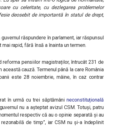
ășoare cu celeritate, cu dezlegarea problemelor
fesie deosebit de importantă în statul de drept,
a guvernul răspundere în parlament, iar răspunsul
 mai rapid, fără însă a înainta un termen.
 reforma pensiilor magistraților, întrucât 231 de
in această cauză. Termenul până la care România
anii este 28 noiembrie, mâine, în caz contrar
arat în urmă cu trei săptămâni
neconstituțională
uvernul nu a așteptat avizul CSM. Totuși, patru
 momentul respectiv că au o opinie separată și au
rezonabilă de timp”, iar CSM nu și-a îndeplinit