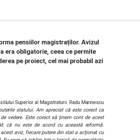
rma pensiilor magistraților. Avizul
sa era obligatorie, ceea ce permite
erea pe proiect, cel mai probabil azi
siliului Superior al Magistraturii. Radu Marinescu
puterile statului. Am apreciat că este corect ca
l de vedere. Este corect să ținem cont de acest
M, că nu este de acord cu această reformă.
 acest aviz, fiecare putere din stat a acționat cu
l. Eu sper să intrăm într-o logică de normalitate,