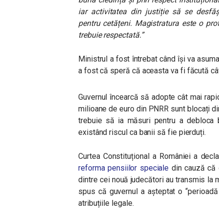
iar activitatea din justiție să se desf
pentru cetățeni. Magistratura este o pro
trebuie respectată.”
Ministrul a fost întrebat când își va asum
a fost că speră că aceasta va fi făcută cât
Guvernul încearcă să adopte cât mai rapid
milioane de euro din PNRR sunt blocați d
trebuie să ia măsuri pentru a debloca b
existând riscul ca banii să fie pierduți.
Curtea Constituțional a României a decl
reforma pensiilor speciale
din cauză că g
dintre cei nouă judecători au transmis la
spus că guvernul a așteptat o “perioadă 
atribuțiile legale.