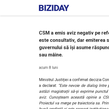
CSM a emis aviz negativ pe refo
este consultativ, dar emiterea 
guvernului să își asume răspund
sau mâine.
acum 8 luni
Ministrul Justiției a confirmat decizia Con
a declarat:
“Este nevoie de dialog între 
astăzi magistrații să-și exprime punctu
aviz. Cunoșteam această opinie a CS
Proiectul va merge pe traiectoria sa. Prin
bună credință și prin respect instituționa