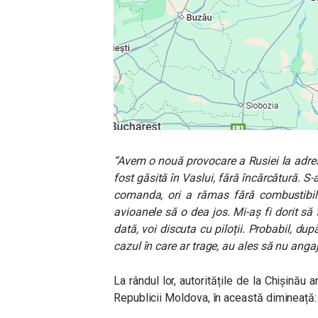
“Avem o nouă provocare a Rusiei la adre
fost găsită în Vaslui, fără încărcătură. S-a
comanda, ori a rămas fără combustibil.
avioanele să o dea jos. Mi-aș fi dorit să
dată, voi discuta cu piloții. Probabil, du
cazul în care ar trage, au ales să nu anga
La rândul lor, autoritățile de la Chișinău 
Republicii Moldova, în această dimineață: