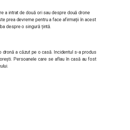
are a intrat de două ori sau despre două drone
ste prea devreme pentru a face afirmații în acest
rba despre o singură țintă.
o dronă a căzut pe o casă. Incidentul s-a produs
Florești. Persoanele care se aflau în casă au fost
ului.