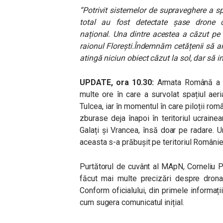
“Potrivit sistemelor de supraveghere a sp
total au fost detectate șase drone c
național. Una dintre acestea a căzut pe 
raionul Florești.Îndemnăm cetățenii să a
atingă niciun obiect căzut la sol, dar să i
UPDATE, ora 10.30:
Armata Română a p
multe ore în care a survolat spațiul ae
Tulcea, iar în momentul în care piloții ro
zburase deja înapoi în teritoriul ucraine
Galați și Vrancea, însă doar pe radare. 
aceasta s-a prăbușit pe teritoriul României
Purtătorul de cuvânt al MApN, Corneliu Pa
făcut mai multe precizări despre drona 
Conform oficialului, din primele informaț
cum sugera comunicatul inițial.