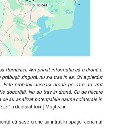
sa României. Am primit informația că o dronă a
 prăbușit singură, nu s-a tras în ea. Ori a pierdut
 Este probabil aceeași dronă pe care au vrut
 fie doborâtă. Nu au tras în dronă. Ca de fiecare
pă ce au analizat potențialele daune colaterale în
jeze”
, a declarat Ionuț Moșteanu.
anunță că șase drone au intrat în spațiul aerian al