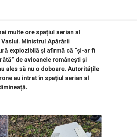
ai multe ore spațiul aerian al
 Vaslui. Ministrul Apărării
ă explozibilă și afirmă că “și-ar fi
orâtă” de avioanele românești și
au ales să nu o doboare. Autoritățile
one au intrat în spațiul aerian al
dimineață.