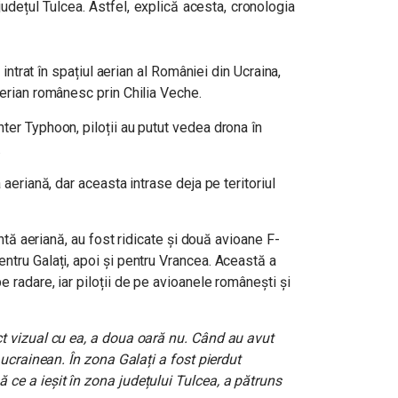
județul Tulcea.
Astfel, explică acesta, cronologia
a intrat în spațiul aerian al României din Ucraina,
aerian românesc prin Chilia Veche.
ter Typhoon, piloții au putut vedea drona în
.
 aeriană, dar aceasta intrase deja pe teritoriul
țintă aeriană, au fost ridicate și două avioane F-
ntru Galați, apoi și pentru Vrancea. Această a
 radare, iar piloții de pe avioanele românești și
ct vizual cu ea, a doua oară nu. Când au avut
l ucrainean. În zona Galați a fost pierdut
 ce a ieșit în zona județului Tulcea, a pătruns