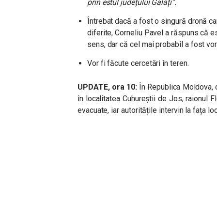
prin estul județului Galați”.
Întrebat dacă a fost o singură dronă c
diferite, Corneliu Pavel a răspuns că e
sens, dar că cel mai probabil a fost vo
Vor fi făcute cercetări în teren.
UPDATE, ora 10:
În Republica Moldova, 
în localitatea Cuhureştii de Jos, raionul 
evacuate, iar autoritățile intervin la fața loc