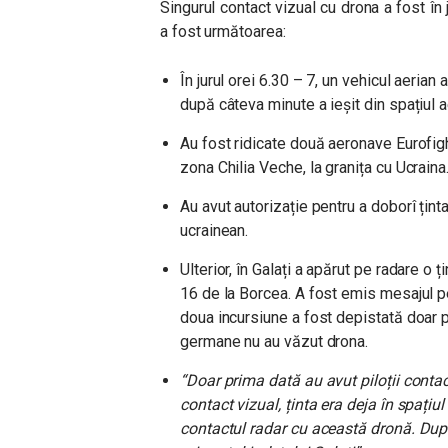
Singurul contact vizual cu drona a fost în 
a fost următoarea:
În jurul orei 6.30 – 7, un vehicul aerian 
după câteva minute a ieșit din spațiul 
Au fost ridicate două aeronave Eurofigh
zona Chilia Veche, la granița cu Ucraina
Au avut autorizație pentru a doborî ținta
ucrainean.
Ulterior, în Galați a apărut pe radare o 
16 de la Borcea. A fost emis mesajul pe
doua incursiune a fost depistată doar pe
germane nu au văzut drona.
“Doar prima dată au avut piloții conta
contact vizual, ținta era deja în spațiu
contactul radar cu această dronă. După