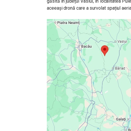
găsită în județul Vaslui, în localitatea Pu
aceeași dronă care a survolat spațiul aeri