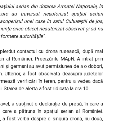
ațiului aerian din dotarea Armatei Naționale, în
are au traversat neautorizat spațiul aerian
acoperișul unei case în satul Cuhureștii de jos,
nunțe orice obiect neautorizat observat și să nu
nformeze autoritățile”.
ierdut contactul cu drona rusească, după mai
rian al României. Precizările MApN:
A intrat prin
mâni și germani au avut permisiunea de a o doborî,
an. Ulterior, a fost observată deasupra județelor
Urmează verificări în teren, pentru a vedea dacă
. Starea de alertă a fost ridicată la ora 10.
vel, a susținut o declarație de presă, în care a
care a pătruns în spațiul aerian al României.
ii, a fost vorba despre o singură dronă, nu două,