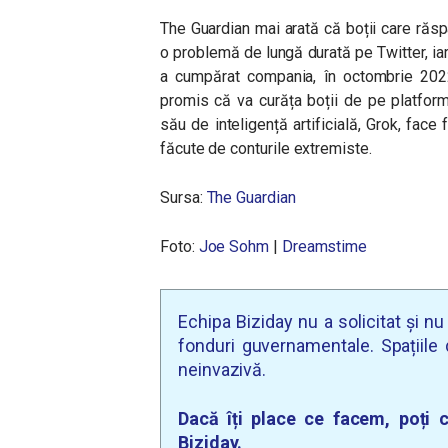
The Guardian mai arată că boții care ră
o problemă de lungă durată pe Twitter, i
a cumpărat compania, în octombrie 2022,
promis că va curăța boții de pe platformă
său de inteligență artificială, Grok, face
făcute de conturile extremiste.
Sursa:
The Guardian
Foto:
Joe Sohm
|
Dreamstime
Echipa Biziday nu a solicitat și n
fonduri guvernamentale. Spațiile d
neinvazivă.
Dacă îți place ce facem, poți c
Biziday.