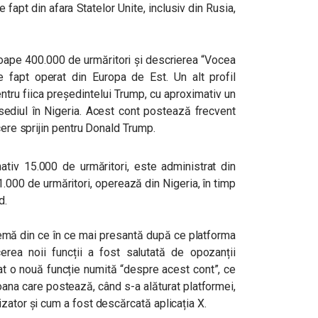
fapt din afara Statelor Unite, inclusiv din Rusia,
ape 400.000 de urmăritori și descrierea “Vocea
de fapt operat din Europa de Est. Un alt profil
ntru fiica președintelui Trump, cu aproximativ un
 sediul în Nigeria. Acest cont postează frecvent
cere sprijin pentru Donald Trump.
tiv 15.000 de urmăritori, este administrat din
000 de urmăritori, operează din Nigeria, în timp
d.
emă din ce în ce mai presantă după ce platforma
rea noii funcții a fost salutată de opozanții
at o nouă funcție numită “despre acest cont”, ce
ana care postează, când s-a alăturat platformei,
zator și cum a fost descărcată aplicația X.