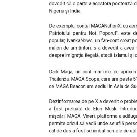
dovedit că o parte a acestora postează de 
Nigeria și India.
De exemplu, contul MAGANationX, cu apro
Patriotului pentru Noi, Poporul”, este 
popular, IvankaNews, un fan-cont creat pe
milion de urmăritori, s-a dovedit a avea
despre imigrația ilegală, atacă islamul și 
Dark Maga, un cont mai mic, cu aproxima
Thailanda. MAGA Scope, care are peste 51.
ce MAGA Beacon are sediul în Asia de Su
Dezinformarea de pe X a devenit o probl
a fost preluată de Elon Musk. Introduce
mișcării MAGA. Vineri, platforma a adăug
permite oricui să vadă unde se află perso
cât de des a fost schimbat numele de utili