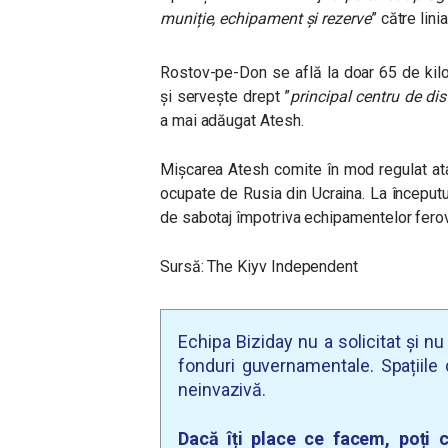
muniție, echipament și rezerve
” către lin
Rostov-pe-Don se află la doar 65 de kilo
și servește drept ”
principal centru de dis
a mai adăugat Atesh.
Mișcarea Atesh comite în mod regulat atac
ocupate de Rusia din Ucraina. La începutul
de sabotaj împotriva echipamentelor ferov
Sursă: The Kiyv Independent
Echipa Biziday nu a solicitat și n
fonduri guvernamentale. Spațiile d
neinvazivă.
Dacă îți place ce facem, poți c