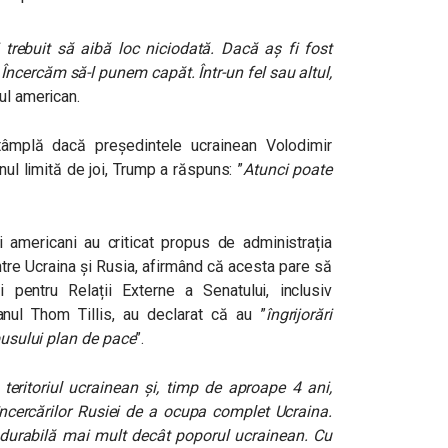
trebuit să aibă loc niciodată. Dacă aș fi fost
 Încercăm să-l punem capăt. Într-un fel sau altul,
rul american.
âmplă dacă președintele ucrainean Volodimir
ul limită de joi, Trump a răspuns: ”
Atunci poate
i americani au criticat propus de administrația
tre Ucraina și Rusia, afirmând că acesta pare să
pentru Relații Externe a Senatului, inclusiv
nul Thom Tillis, au declarat că au ”
îngrijorări
upusului plan de pace
”.
teritoriul ucrainean și, timp de aproape 4 ani,
încercărilor Rusiei de a ocupa complet Ucraina.
 durabilă mai mult decât poporul ucrainean. Cu