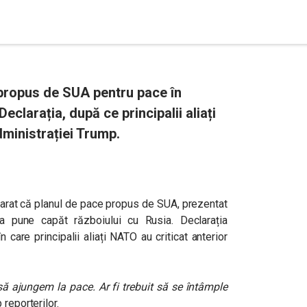
propus de SUA pentru pace în
Declarația, după ce principalii aliați
ministrației Trump.
larat că planul de pace propus de SUA, prezentat
 a pune capăt războiului cu Rusia. Declarația
 care principalii aliați NATO au criticat anterior
să ajungem la pace. Ar fi trebuit să se întâmple
 reporterilor.