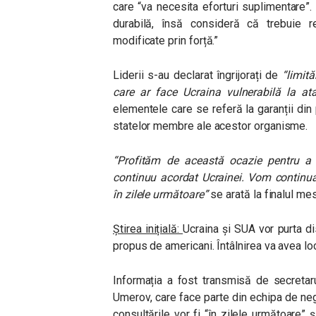
care “va necesita eforturi suplimentare”
durabilă, însă consideră că trebuie re
modificate prin forță.”
Liderii s-au declarat îngrijorați de
“limită
care ar face Ucraina vulnerabilă la atac
elementele care se referă la garanții din
statelor membre ale acestor organisme.
“Profităm de această ocazie pentru a s
continuu acordat Ucrainei. Vom continu
în zilele următoare”
se arată la finalul mesa
Știrea inițială:
Ucraina și SUA vor purta di
propus de americani. Întâlnirea va avea loc
Informația a fost transmisă de secretaru
Umerov, care face parte din echipa de nego
consultările vor fi “în zilele următoare” 