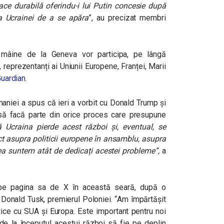
ce durabilă oferindu-i lui Putin concesie după
a Ucrainei de a se apăra
”, au precizat membri
e mâine de la Geneva vor participa, pe lângă
e, reprezentanți ai Uniunii Europene,
Franței, Marii
uardian
.
maniei a spus că ieri a vorbit cu Donald Trump și
să facă parte din orice proces care presupune
 Ucraina pierde acest război și, eventual, se
t asupra politicii europene în ansamblu, asupra
ea suntem atât de dedicați acestei probleme”,
a
 pe pagina sa de X în această seară, după o
 Donald Tusk, premierul Poloniei. “
Am împărtășit
tice cu SUA și Europa. Este important pentru noi
i de la începutul acestui război să fie pe deplin