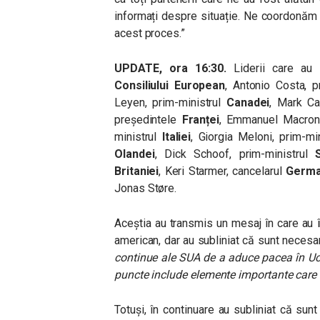
informați despre situație. Ne coordonăm 
acest proces.”
UPDATE, ora 16:30.
Liderii care au
Consiliului European
, Antonio Costa, 
Leyen, prim-ministrul
Canadei
, Mark Ca
președintele
Franței
, Emmanuel Macron,
ministrul
Italiei
, Giorgia Meloni, prim-mi
Olandei
,
Dick
Schoof, prim-ministrul
Britaniei
, Keri Starmer, cancelarul
Germa
Jonas
Støre.
Aceștia au transmis un mesaj în care au 
american, dar au subliniat că sunt necesar
continue ale SUA de a aduce pacea în Uc
puncte include elemente importante care vo
Totuși, în continuare au subliniat că sun