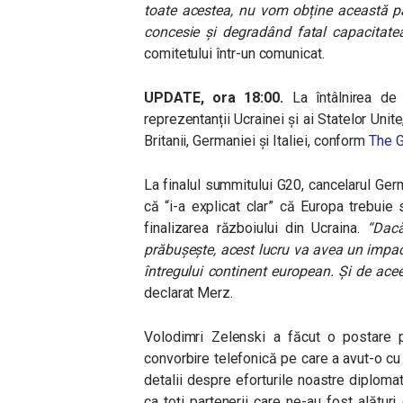
toate acestea, nu vom obține această pa
concesie și degradând fatal capacitate
comitetului într-un comunicat.
UPDATE, ora 18:00.
La întâlnirea d
reprezentanții Ucrainei și ai Statelor Unit
Britanii, Germaniei și
Italiei, conform
The G
La finalul summitului G20, cancelarul Ger
că “i-a explicat clar” că
Europa trebuie 
finalizarea războiului din
Ucraina.
“
Dacă
prăbușește, acest lucru va avea un impac
întregului continent european. Și de ace
declarat Merz.
Volodimri Zelenski a făcut o postare
convorbire telefonică pe care a avut-o cu
detalii despre eforturile noastre diploma
ca toți partenerii care ne-au fost alătur