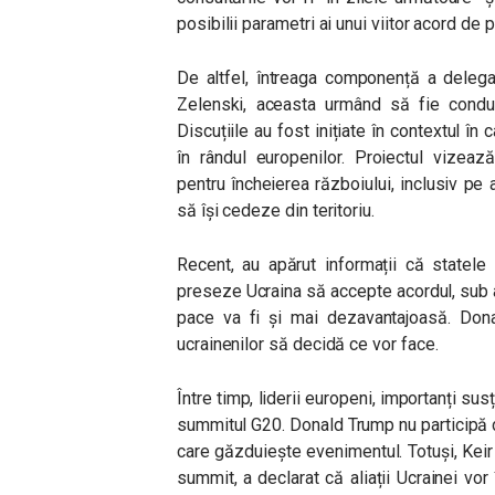
posibilii parametri ai unui viitor acord de 
De altfel, întreaga componență a delega
Zelenski, aceasta urmând să fie condus
Discuțiile au fost inițiate în contextul în
în rândul europenilor. Proiectul vizeaz
pentru încheierea războiului, inclusiv pe
să își cedeze din teritoriu.
Recent, au apărut informații că state
preseze Ucraina să accepte acordul, sub 
pace va fi și mai dezavantajoasă. Don
ucrainenilor să decidă ce vor face.
Între timp, liderii europeni, importanți susț
summitul G20. Donald Trump nu participă d
care găzduiește evenimentul. Totuși, Keir 
summit, a declarat că aliații Ucrainei v