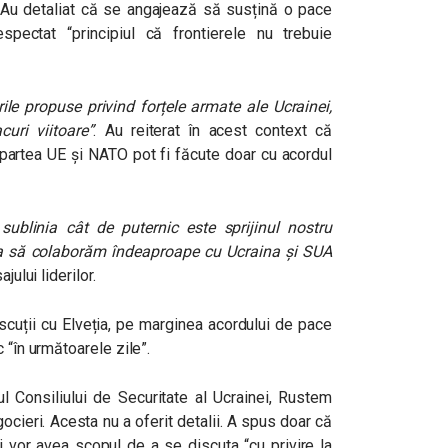
. Au detaliat că se angajează să susțină o pace
spectat “principiul că frontierele nu trebuie
rile propuse privind forțele armate ale Ucrainei,
uri viitoare”
. Au reiterat în acest context că
 partea UE și NATO pot fi făcute doar cu acordul
ublinia cât de puternic este sprijinul nostru
a să colaborăm îndeaproape cu Ucraina și
SUA
jului liderilor.
scuții cu Elveția,
pe marginea acordului de pace
 “în următoarele zile”.
l Consiliului de Securitate al Ucrainei, Rustem
cieri. Acesta nu a oferit detalii. A spus doar că
și vor avea scopul de a se discuta “cu privire la