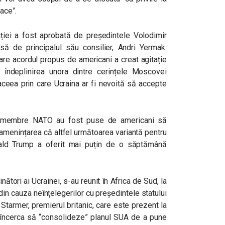
pace”.
ției a fost aprobată de președintele Volodimir
ă de principalul său consilier, Andri Yermak.
 care acordul propus de americani a creat agitație
ă îndeplinirea unora dintre cerințele Moscovei
 aceea prin care Ucraina ar fi nevoită să accepte
le membre NATO au fost puse de americani să
amenințarea că altfel următoarea variantă pentru
ald Trump a oferit mai puțin de o săptămână
inători ai Ucrainei, s-au reunit în Africa de Sud, la
in cauza neînțelegerilor cu președintele statului
Starmer, premierul britanic, care este prezent la
or încerca să “consolideze” planul SUA de a pune