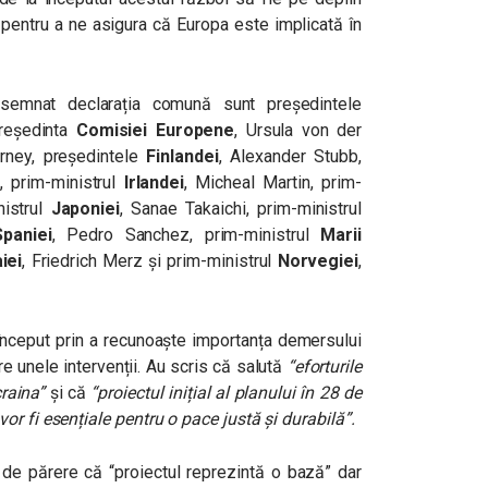
pentru a ne asigura că Europa este implicată în
 semnat declarația comună sunt
președintele
președinta
Comisiei Europene
, Ursula von der
rney, președintele
Finlandei
,
Alexander
Stubb,
 prim-ministrul
Irlandei
,
Micheal
Martin, prim-
nistrul
Japoniei
, Sanae Takaichi, prim-ministrul
Spaniei
, Pedro Sanchez, prim-ministrul
Marii
iei
,
Friedrich
Merz și prim-ministrul
Norvegiei
,
început prin a recunoaște importanța demersului
e unele intervenții. Au scris că salută
“eforturile
raina”
și că
“p
roiectul inițial al planului în 28 de
r fi esențiale pentru o pace justă și durabilă”.
t de părere că “proiectul reprezintă o bază” dar