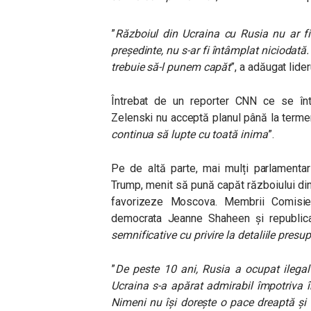
”
Războiul din Ucraina cu Rusia nu ar fi 
președinte, nu s-ar fi întâmplat niciodată.
trebuie să-l punem capăt
”, a adăugat lide
Întrebat de un reporter CNN ce se înt
Zelenski nu acceptă planul până la termen
continua să lupte cu toată inima
”.
Pe de altă parte, mai mulți parlamentar
Trump, menit să pună capăt războiului din
favorizeze Moscova. Membrii Comisiei 
democrata Jeanne Shaheen și republica
semnificative cu privire la detaliile pres
”
De peste 10 ani, Rusia a ocupat ilegal 
Ucraina s-a apărat admirabil împotriva 
Nimeni nu își dorește o pace dreaptă și