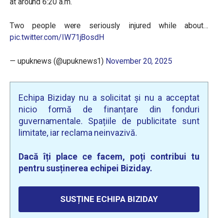
at around 6:20 a.m.
Two people were seriously injured while about…
pic.twitter.com/IW71jBosdH
— upuknews (@upuknews1)
November 20, 2025
Echipa Biziday nu a solicitat și nu a acceptat
nicio formă de finanțare din fonduri
guvernamentale. Spațiile de publicitate sunt
limitate, iar reclama neinvazivă.
Dacă îți place ce facem, poți contribui tu
pentru susținerea echipei Biziday.
SUSȚINE ECHIPA BIZIDAY