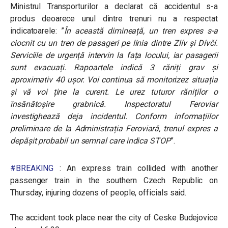
Ministrul Transporturilor a declarat că accidentul s-a
produs deoarece unul dintre trenuri nu a respectat
indicatoarele: ”
În această dimineață, un tren expres s-a
ciocnit cu un tren de pasageri pe linia dintre Zlív și Dívčí.
Serviciile de urgență intervin la fața locului, iar pasagerii
sunt evacuați. Rapoartele indică 3 răniți grav și
aproximativ 40 ușor. Voi continua să monitorizez situația
și vă voi ține la curent. Le urez tuturor răniților o
însănătoșire grabnică. Inspectoratul Feroviar
investighează deja incidentul. Conform informațiilor
preliminare de la Administrația Feroviară, trenul expres a
depășit probabil un semnal care indica STOP
”.
#BREAKING
: An express train collided with another
passenger train in the southern Czech Republic on
Thursday, injuring dozens of people, officials said.
The accident took place near the city of Ceske Budejovice