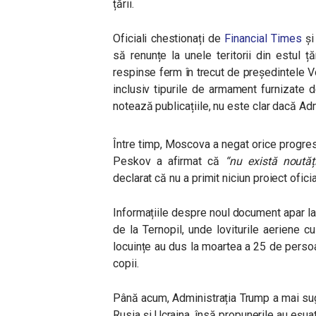
țării.
Oficiali chestionați de
Financial Times
ș
să renunțe la unele teritorii din estul ță
respinse ferm în trecut de președintele V
inclusiv tipurile de armament furnizate 
notează publicațiile, nu este clar dacă Adm
Între timp, Moscova a negat orice progres 
Peskov a afirmat că
“nu există noutăț
declarat că nu a primit niciun proiect ofic
Informațiile despre noul document apar la
de la Ternopil, unde loviturile aeriene 
locuințe au dus la moartea a 25 de persoan
copii.
Până acum, Administrația Trump a mai su
Rusia și Ucraina, însă propunerile au eșuat