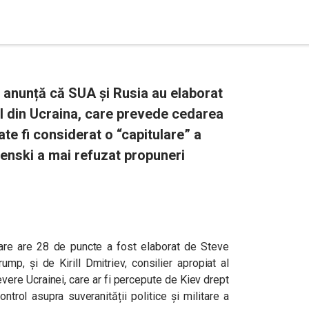
e anunță că SUA și Rusia au elaborat
l din Ucraina, care prevede cedarea
ate fi considerat o “capitulare” a
lenski a mai refuzat propuneri
l care are 28 de puncte a fost elaborat de Steve
ump, și de Kirill Dmitriev, consilier apropiat al
ere Ucrainei, care ar fi percepute de Kiev drept
ntrol asupra suveranității politice și militare a