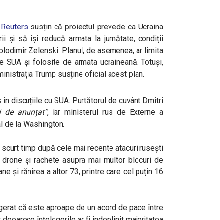
i
Reuters
susțin că proiectul prevede ca Ucraina
rii și să își reducă armata la jumătate, condiții
olodimir Zelenski. Planul, de asemenea, ar limita
de SUA și folosite de armata ucraineană. Totuși,
inistrația Trump susține oficial acest plan.
în discuțiile cu SUA. Purtătorul de cuvânt Dmitri
i de anunțat”
, iar ministerul rus de Externe a
ial de la Washington.
 scurt timp după cele mai recente atacuri rusești
cu drone și rachete asupra mai multor blocuri de
e și rănirea a altor 73, printre care cel puțin 16
gerat că este aproape de un acord de pace între
 deoarece înțelegerile ar fi îndeplinit majoritatea