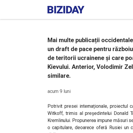
Mai multe publicații occidental
un draft de pace pentru războiu
de teritorii ucrainene și care po
Kievului. Anterior, Volodimir Ze
similare.
acum 9 luni
Potrivit presei internaționale, proiectu
Witkoff, trimis al președintelui Donald Tr
Kremlinului. Propunerea impune măsuri sev
o capitulare, deoarece oferă Rusiei un co