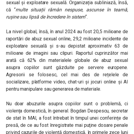
sexual și exploatare sexuală. Organizația subliniază, însă,
că
“
multe situații rămân nespuse, ascunse în teamă,
rușine sau lipsă de încredere în sistem
“.
La nivel global, însă, în anul 2024 au fost 20,5 milioane de
raportări de abuz sexual online, 29,2 milioane incidente de
exploatare sexuală și s-au depistat aproximativ 63 de
milioane de imagini sau clipuri. Raportul cuprinzător mai
arată că 62% din materialele globale de abuz sexual
asupra copiilor sunt găzduite pe servere europene.
Agresorii se folosesc, cel mai des de rețelele de
socializare, platforme video, chat-uri și jocuri online și AI
pentru manipulare sau generarea de materiale.
Nu doar abuzurile asupra copiilor sunt o problemă, ci
violența domestică, în general. Bogdan Despescu, secretar
de stat în MAI, a fost întrebat în timpul unei conferințe de
presă, de ce au fost înregistrate mai puţine dosare penale
privind cazurile de violenţă domestică, în primele zece luni