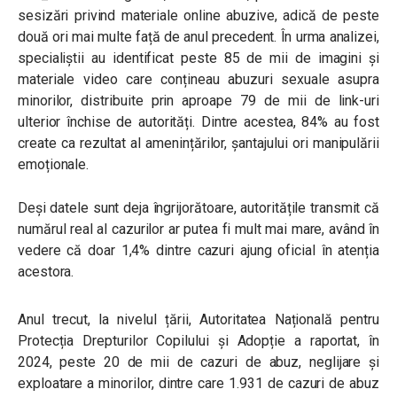
sesizări privind materiale online abuzive, adică de peste
două ori mai multe față de anul precedent. În urma analizei,
specialiștii au identificat peste 85 de mii de imagini și
materiale video care conțineau abuzuri sexuale asupra
minorilor, distribuite prin aproape 79 de mii de link-uri
ulterior închise de autorități. Dintre acestea, 84% au fost
create ca rezultat al amenințărilor, șantajului ori manipulării
emoționale.
Deși datele sunt deja îngrijorătoare, autoritățile transmit că
numărul real al cazurilor ar putea fi mult mai mare, având în
vedere că doar 1,4% dintre cazuri ajung oficial în atenția
acestora.
Anul trecut, la nivelul țării, Autoritatea Națională pentru
Protecția Drepturilor Copilului și Adopție a raportat, în
2024, peste 20 de mii de cazuri de abuz, neglijare și
exploatare a minorilor, dintre care 1.931 de cazuri de abuz