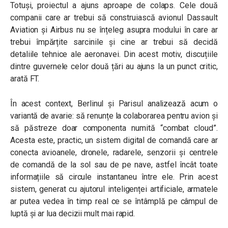
Totuși, proiectul a ajuns aproape de colaps. Cele două
companii care ar trebui să construiască avionul Dassault
Aviation și Airbus nu se înțeleg asupra modului în care ar
trebui împărțite sarcinile și cine ar trebui să decidă
detaliile tehnice ale aeronavei. Din acest motiv, discuțiile
dintre guvernele celor două țări au ajuns la un punct critic,
arată FT.
În acest context, Berlinul și Parisul analizează acum o
variantă de avarie: să renunțe la colaborarea pentru avion și
să păstreze doar componenta numită “combat cloud”.
Acesta este, practic, un sistem digital de comandă care ar
conecta avioanele, dronele, radarele, senzorii și centrele
de comandă de la sol sau de pe nave, astfel încât toate
informațiile să circule instantaneu între ele. Prin acest
sistem, generat cu ajutorul inteligenței artificiale, armatele
ar putea vedea în timp real ce se întâmplă pe câmpul de
luptă și ar lua decizii mult mai rapid.