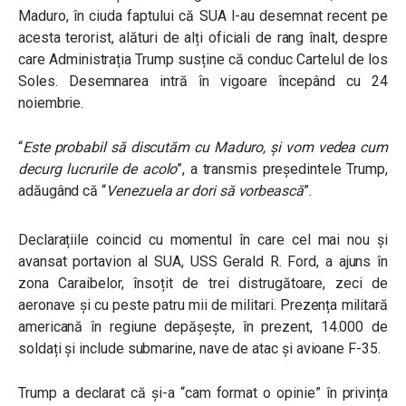
Maduro, în ciuda faptului că SUA l-au desemnat recent pe
acesta terorist, alături de alți oficiali de rang înalt, despre
care Administrația Trump susține că conduc Cartelul de los
Soles. Desemnarea intră în vigoare începând cu 24
noiembrie.
“
Este probabil să discutăm cu Maduro, și vom vedea cum
decurg lucrurile de acolo
”
, a transmis președintele Trump,
adăugând că “
Venezuela ar dori să vorbească
”.
Declarațiile coincid cu momentul în care cel mai nou și
avansat portavion al SUA, USS Gerald R. Ford, a ajuns în
zona Caraibelor, însoțit de trei distrugătoare, zeci de
aeronave și cu peste patru mii de militari. Prezența militară
americană în regiune depășește, în prezent, 14.000 de
soldați și include submarine, nave de atac și avioane F-35.
Trump a declarat că și-a “cam format o opinie” în privința