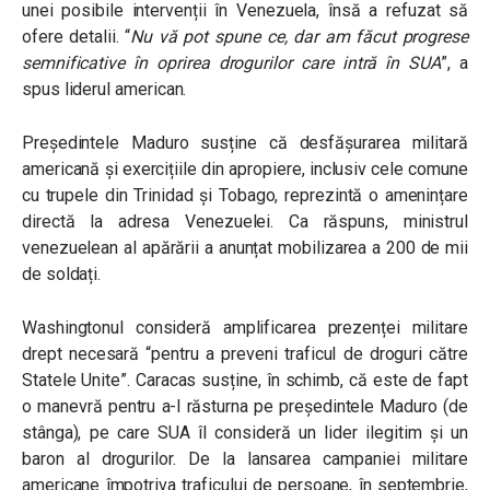
unei posibile intervenții în Venezuela, însă a refuzat să
ofere detalii. “
Nu vă pot spune ce, dar am făcut progrese
semnificative în oprirea drogurilor care intră în SUA
”, a
spus liderul american.
Președintele Maduro susține că desfășurarea militară
americană și exercițiile din apropiere, inclusiv cele comune
cu trupele din Trinidad și Tobago, reprezintă o amenințare
directă la adresa Venezuelei. Ca răspuns, ministrul
venezuelean al apărării a anunțat mobilizarea a 200 de mii
de soldați.
Washingtonul consideră amplificarea prezenței militare
drept necesară “pentru a preveni traficul de droguri către
Statele Unite”. Caracas susține, în schimb, că este de fapt
o manevră pentru a-l răsturna pe președintele Maduro (de
stânga), pe care SUA îl consideră un lider ilegitim și un
baron al drogurilor. De la lansarea campaniei militare
americane împotriva traficului de persoane, în septembrie,