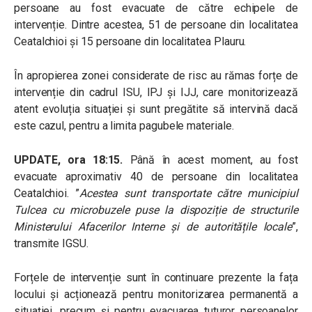
persoane au fost evacuate de către echipele de
intervenție. Dintre acestea, 51 de persoane din localitatea
Ceatalchioi și 15 persoane din localitatea Plauru.
În apropierea zonei considerate de risc
au rămas forțe de
intervenție din cadrul ISU, IPJ și IJJ, care monitorizează
atent evoluția situației și sunt pregătite să intervină dacă
este cazul, pentru a limita pagubele materiale.
UPDATE, ora 18:15.
Până în acest moment, au fost
evacuate aproximativ 40 de persoane din localitatea
Ceatalchioi. ”
Acestea sunt transportate către municipiul
Tulcea cu microbuzele puse la dispoziție de structurile
Ministerului Afacerilor Interne și de autoritățile locale
”,
transmite IGSU.
Forțele de intervenție sunt în continuare prezente la fața
locului și acționează pentru monitorizarea permanentă a
situației, precum și pentru evacuarea tuturor persoanelor