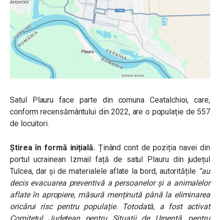
Satul Plauru face parte din comuna Ceatalchioi, care,
conform recensământului din 2022, are o populație de 557
de locuitori.
Știrea în formă inițială.
Ținând cont de poziția navei din
portul ucrainean Izmail față de satul Plauru din județul
Tulcea, dar și de materialele aflate la bord, autoritățile
“au
decis evacuarea preventivă a persoanelor și a animalelor
aflate în apropiere, măsură menținută până la eliminarea
oricărui risc pentru populație. Totodată, a fost activat
Comitetul Județean pentru Situații de Urgență, pentru