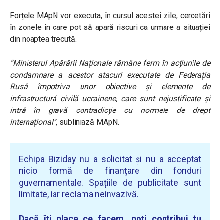
Forțele MApN vor executa, în cursul acestei zile, cercetări
în zonele în care pot să apară riscuri ca urmare a situației
din noaptea trecută.
“Ministerul Apărării Naționale rămâne ferm în acțiunile de
condamnare a acestor atacuri executate de Federația
Rusă împotriva unor obiective și elemente de
infrastructură civilă ucrainene, care sunt nejustificate și
intră în gravă contradicție cu normele de drept
internațional”
, subliniază MApN.
Echipa Biziday nu a solicitat și nu a acceptat
nicio formă de finanțare din fonduri
guvernamentale. Spațiile de publicitate sunt
limitate, iar reclama neinvazivă.
Dacă îți place ce facem, poți contribui tu