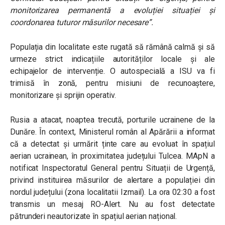
monitorizarea permanentă a evoluției situației și
coordonarea tuturor măsurilor necesare”.
Populația din localitate este rugată să rămână calmă și să
urmeze strict indicațiile autorităților locale și ale
echipajelor de intervenție. O autospecială a ISU va fi
trimisă în zonă, pentru misiuni de recunoaștere,
monitorizare și sprijin operativ.
Rusia a atacat, noaptea trecută, porturile ucrainene de la
Dunăre. În context, Ministerul român al Apărării a informat
că a detectat și urmărit ținte care au evoluat în spațiul
aerian ucrainean, în proximitatea județului Tulcea. MApN a
notificat Inspectoratul General pentru Situații de Urgență,
privind instituirea măsurilor de alertare a populației din
nordul județului (zona localitatii Izmail). La ora 02:30 a fost
transmis un mesaj RO-Alert. Nu au fost detectate
pătrunderi neautorizate în spațiul aerian național.