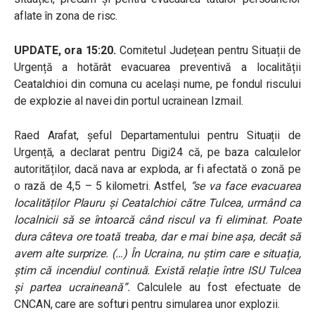
aflate în zona de risc.
UPDATE, ora 15:20.
Comitetul Județean pentru Situații de
Urgență a hotărât evacuarea preventivă a localității
Ceatalchioi din comuna cu același nume, pe fondul riscului
de explozie al navei din portul ucrainean Izmail.
Raed Arafat, șeful Departamentului pentru Situații de
Urgență, a declarat pentru Digi24 că, pe baza calculelor
autorităților, dacă nava ar exploda, ar fi afectată o zonă pe
o rază de 4,5 – 5 kilometri. Astfel,
“se va face evacuarea
localităților Plauru și Ceatalchioi către Tulcea, urmând ca
localnicii să se întoarcă când riscul va fi eliminat. Poate
dura câteva ore toată treaba, dar e mai bine așa, decât să
avem alte surprize. (…) În Ucraina, nu știm care e situația,
știm că incendiul continuă. Există relație între ISU Tulcea
și partea ucraineană”.
Calculele au fost efectuate de
CNCAN, care are softuri pentru simularea unor explozii.