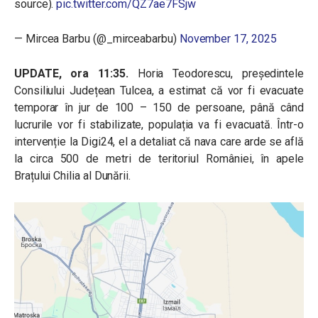
source).
pic.twitter.com/QZ7ae7FSjw
— Mircea Barbu (@_mirceabarbu)
November 17, 2025
UPDATE, ora 11:35.
Horia Teodorescu, președintele
Consiliului Județean Tulcea, a estimat că vor fi evacuate
temporar în jur de 100 – 150 de persoane, până când
lucrurile vor fi stabilizate, populația va fi evacuată. Într-o
intervenție la Digi24, el a detaliat că nava care arde se află
la circa 500 de metri de teritoriul României, în apele
Brațului Chilia al Dunării.