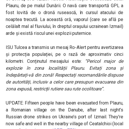
Plauru, de pe malul Dunării. O navă care transportă GPL a
fost lovită de o dronă rusească, în cursul atacului de
noaptea trecută. La această oră, vaporul (care se află pe
celălalt mal al fluviului, în dreptul orașului ucrainean Izmail)
arde și există riscul unei explozii puternice.
ISU Tulcea a transmis un mesaj Ro-Alert pentru avertizarea
și protecția populației, pe o rază de aproximativ cinci
kilometri. Conținutul mesajului este:
“Pericol major de
explozie în zona localității Plauru. Evitați zona și
îndepărtați-vă din zonă! Respectați recomandările dispuse
de autorități, inclusiv a celor care presupun evacuarea din
zona expusă, restricții rutiere sau rute ocolitoare”.
UPDATE: Fifteen people have been evacuated from Plauru,
a Romanian village on the Danube, after last night’s
Russian drone strikes on Ukraine’s port of Izmail. They’re
now safe and well in the nearby village of Ceatalchioi (local