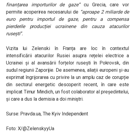
finanțarea importurilor de gaze”
cu Grecia
, care vor
permite acoperirea necesarului de
“aproape 2 miliarde de
euro pentru importul de gaze, pentru a compensa
pierderile producției ucrainene din cauza atacurilor
rusești”.
Vizita lui Zelenski în Franța are loc în contextul
intensificării atacurilor Rusiei asupra rețelei electrice a
Ucrainei și al avansării forțelor rusești în Pokrovsk, din
sudul regiunii Zaporijie. De asemenea, aliații europeni și-au
exprimat îngrijorarea cu privire la un amplu caz de corupție
din sectorul energetic descoperit recent, în care este
implicat Timur Mindich, un fost colaborator al președintelui,
și care a dus la demisia a doi miniștri.
Surse: Pravda.ua, The Kyiv Independent
Foto: X/
@ZelenskyyUa