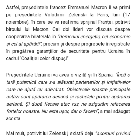
Astfel, președintele francez Emmanuel Macron îl va primi
pe președintele Volodimir Zelenski la Paris, luni (17
noiembrie), în care se va reafirma sprijinul Franței, potrivit
biroului lui Macron. Cei doi lideri vor discuta despre
cooperarea bilaterală în
“domeniul energetic, cel economic
și cel al apărării”
, precum și despre progresele înregistrate
în pregătirea garanțiilor de securitate pentru Ucraina în
cadrul “Coaliției celor dispuși”.
Președintele Ucrainei va avea o vizită și în Spania.
“Încă o
țară puternică care s-a alăturat partenerilor și inițiativelor
care ne ajută cu adevărat. Obiectivele noastre principale
astăzi sunt apărarea aeriană și rachetele pentru apărarea
aeriană. Și după fiecare atac rus, ne asigurăm refacerea
forțelor noastre. Nu este ușor, dar o facem”
, a mai adăugat
acesta.
Mai mult, potrivit lui Zelenski, există deja
“acorduri privind