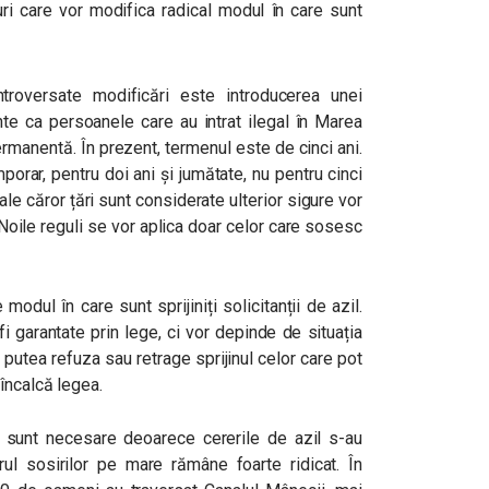
 care vor modifica radical modul în care sunt
troversate modificări este introducerea unei
te ca persoanele care au intrat ilegal în Marea
rmanentă. În prezent, termenul este de cinci ani.
porar, pentru doi ani și jumătate, nu pentru cinci
ale căror țări sunt considerate ulterior sigure vor
. Noile reguli se vor aplica doar celor care sosesc
dul în care sunt sprijiniți solicitanții de azil.
i garantate prin lege, ci vor depinde de situația
r putea refuza sau retrage sprijinul celor care pot
încalcă legea.
ri sunt necesare deoarece cererile de azil s-au
ărul sosirilor pe mare rămâne foarte ridicat. În