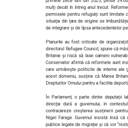
primele zece luni din 2025, peste 39.00
mulți decât în întreg anul trecut. Refor
permisele pentru refugiați sunt limitate c
situația din țara de origine se îmbunătăț
de integrare și de lipsa antecedentelor pe
Planurile au fost criticate de organizații
directorul Refugee Council, spune că măsu
Britanie și riscă să lase oameni vulnerab
Conservator afirmă că reformele sunt insu
care urmărește politicile de interne ale g
acest domeniu, susține că Marea Britani
Drepturilor Omului pentru a facilita deportă
În Parlament, o parte dintre deputații l
direcția dură a guvernului, în context
contracareze creșterea susținerii pentr
Nigel Farage. Guvernul insistă însă că 
publice legate de migrație și că vor “restab