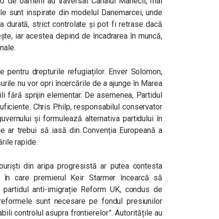
0 de oameni au traversat Canalul Mânecii, mai
mele sunt inspirate din modelul Danemarcei, unde
a durată, strict controlate și pot fi retrase dacă
ește, iar acestea depind de încadrarea în muncă,
nale.
le pentru drepturile refugiaților. Enver Solomon,
rile nu vor opri încercările de a ajunge în Marea
ili fără sprijin elementar. De asemenea, Partidul
ficiente. Chris Philp, responsabilul conservator
uvernului și formulează alternativa partidului în
e ar trebui să iasă din Convenția Europeană a
rile rapide.
aburiști din aripa progresistă ar putea contesta
ul în care premierul Keir Starmer încearcă să
u partidul anti-imigrație Reform UK, condus de
reformele sunt necesare pe fondul presiunilor
ili controlul asupra frontierelor”. Autoritățile au