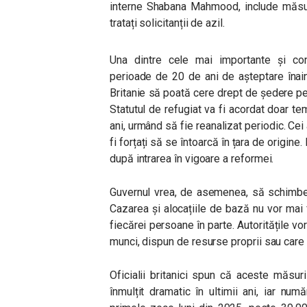
interne Shabana Mahmood, include măsuri
tratați solicitanții de azil.
Una dintre cele mai importante și con
perioade de 20 de ani de așteptare înain
Britanie să poată cere drept de ședere pe
Statutul de refugiat va fi acordat doar tem
ani, urmând să fie reanalizat periodic. Cei 
fi forțați să se întoarcă în țara de origine
după intrarea în vigoare a reformei.
Guvernul vrea, de asemenea, să schimbe mo
Cazarea și alocațiile de bază nu vor mai f
fiecărei persoane în parte. Autoritățile vo
munci, dispun de resurse proprii sau care 
Oficialii britanici spun că aceste măsu
înmulțit dramatic în ultimii ani, iar num