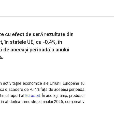
ze cu efect de seră rezultate din
 în statele UE, cu -0,4%, în
ță de aceeași perioadă a anului
%.
n activitățile economice ale Uniunii Europene au
dică o scădere de -0,4% față de aceeași perioadă
timul raport al
Eurostat
. În același timp, produsul
 în al doilea trimestru al anului 2025, comparativ