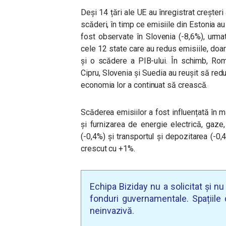
Deși 14 țări ale UE au înregistrat creșteri
scăderi, în timp ce emisiile din Estonia au
fost observate în Slovenia (-8,6%), urmat
cele 12 state care au redus emisiile, do
și o scădere a PIB-ului. În schimb, Româ
Cipru, Slovenia și Suedia au reușit să red
economia lor a continuat să crească.
Scăderea emisiilor a fost influențată în m
și furnizarea de energie electrică, gaze,
(-0,4%) și transportul și depozitarea (-0,
crescut cu +1%.
Echipa Biziday nu a solicitat și n
fonduri guvernamentale. Spațiile d
neinvazivă.