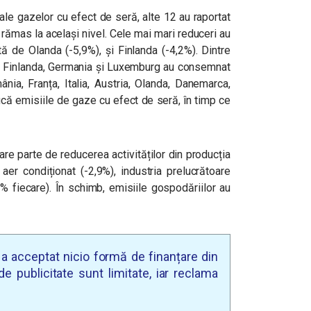
 ale gazelor cu efect de seră, alte 12 au raportat
 rămas la același nivel. Cele mai mari reduceri au
ă de Olanda (-5,9%), și Finlanda (-4,2%). Dintre
ar Finlanda, Germania și Luxemburg au consemnat
nia, Franța, Italia, Austria, Olanda, Danemarca,
ucă emisiile de gaze cu efect de seră, în timp ce
are parte de reducerea activităților din producția
 aer condiționat (-2,9%), industria prelucrătoare
4% fiecare). În schimb, emisiile gospodăriilor au
u a acceptat nicio formă de finanțare din
e publicitate sunt limitate, iar reclama