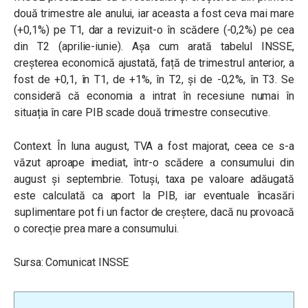
două trimestre ale anului, iar aceasta a fost ceva mai mare
(+0,1%) pe T1, dar a revizuit-o în scădere (-0,2%) pe cea
din T2 (aprilie-iunie). Așa cum arată tabelul INSSE,
creșterea economică ajustată, față de trimestrul anterior, a
fost de +0,1, în T1, de +1%, în T2, și de -0,2%, în T3. Se
consideră că economia a intrat în recesiune numai în
situația în care PIB scade două trimestre consecutive.
Context. În luna august, TVA a fost majorat, ceea ce s-a
văzut aproape imediat, într-o scădere a consumului din
august și septembrie. Totuși, taxa pe valoare adăugată
este calculată ca aport la PIB, iar eventuale încasări
suplimentare pot fi un factor de creștere, dacă nu provoacă
o corecție prea mare a consumului.
Sursa: Comunicat INSSE