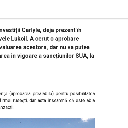
vestiții Carlyle, deja prezent în
vele Lukoil. A cerut o aprobare
evaluarea acestora, dar nu va putea
area în vigoare a sancțiunilor SUA, la
ență (aprobarea prealabilă) pentru posibilitatea
le firmei rusești, dar asta înseamnă că este abia
nzacții.