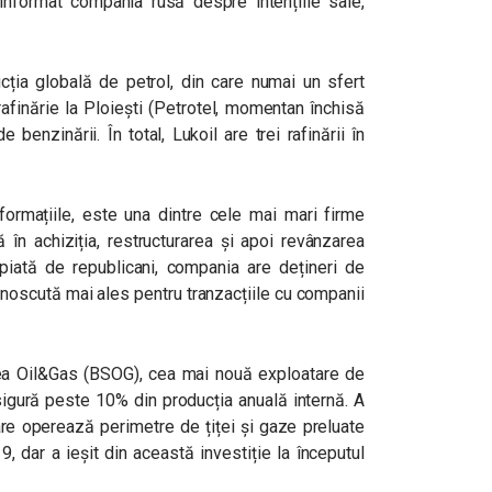
 informat compania rusă despre intențiile sale,
cția globală de petrol, din care numai un sfert
rafinărie la Ploiești (Petrotel, momentan închisă
benzinării. În total, Lukoil are trei rafinării în
formațiile, este una dintre cele mai mari firme
 în achiziția, restructurarea și apoi revânzarea
ropiată de republicani, compania are dețineri de
unoscută mai ales pentru tranzacțiile cu companii
ea Oil&Gas (BSOG), cea mai nouă exploatare de
igură peste 10% din producția anuală internă. A
are operează perimetre de țiței și gaze preluate
dar a ieșit din această investiție la începutul