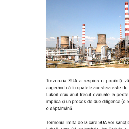
Trezoreria SUA a respins o posibilă vâ
sugerând că în spatele acesteia este de f
Lukoil erau anul trecut evaluate la peste
implică și un proces de due diligence (o r
o săptămână.
Termenul limită de la care SUA vor sancți