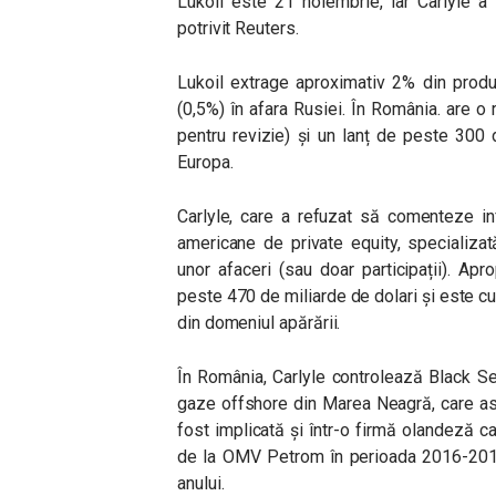
Lukoil este 21 noiembrie, iar Carlyle a
potrivit Reuters.
Lukoil extrage aproximativ 2% din produ
(0,5%) în afara Rusiei. În România. are o 
pentru revizie) și un lanț de peste 300 de 
Europa.
Carlyle, care a refuzat să comenteze in
americane de private equity, specializată
unor afaceri (sau doar participații). Ap
peste 470 de miliarde de dolari și este c
din domeniul apărării.
În România, Carlyle controlează Black S
gaze offshore din Marea Neagră, care as
fost implicată și într-o firmă olandeză c
de la OMV Petrom în perioada 2016-2019, 
anului.