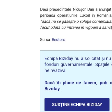
Deși președintele Nicușor Dan a anunțat
perioadă operațiunile Lukoil în România,
“dacă nu se găsește o soluție comercială,
făcut odată cu intrarea în vigoare a sanc
Sursa:
Reuters
Echipa Biziday nu a solicitat și n
fonduri guvernamentale. Spațiile d
neinvazivă.
Dacă îți place ce facem, poți c
Biziday.
SUSȚINE ECHIPA BIZIDAY