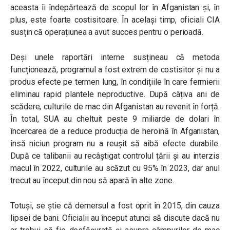
aceasta îi îndepărtează de scopul lor în Afganistan și, în
plus, este foarte costisitoare. În același timp, oficiali CIA
susțin că operațiunea a avut succes pentru o perioadă.
Deși unele raportări interne susțineau că metoda
funcționează, programul a fost extrem de costisitor și nu a
produs efecte pe termen lung, în condițiile în care fermierii
eliminau rapid plantele neproductive. După câțiva ani de
scădere, culturile de mac din Afganistan au revenit în forță.
În total, SUA au cheltuit peste 9 miliarde de dolari în
încercarea de a reduce producția de heroină în Afganistan,
însă niciun program nu a reușit să aibă efecte durabile.
După ce talibanii au recâștigat controlul țării și au interzis
macul în 2022, culturile au scăzut cu 95% în 2023, dar anul
trecut au început din nou să apară în alte zone.
Totuși, se știe că demersul a fost oprit în 2015, din cauza
lipsei de bani. Oficialii au început atunci să discute dacă nu