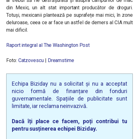
ar trebui să fie desfășurată și asupra câmpurilor de mac
din Mexic, un alt stat important producător de droguri.
Totuși, mexicanii plantează pe suprafețe mai mici, în zone
deluroase, ceea ce ar face un astfel de demers al CIA mult
mai dificil.
Raport integral al The Washington Post
Foto:
Catzovescu
|
Dreamstime
Echipa Biziday nu a solicitat și nu a acceptat
nicio formă de finanțare din fonduri
guvernamentale. Spațiile de publicitate sunt
limitate, iar reclama neinvazivă.
Dacă îți place ce facem, poți contribui tu
pentru susținerea echipei Biziday.