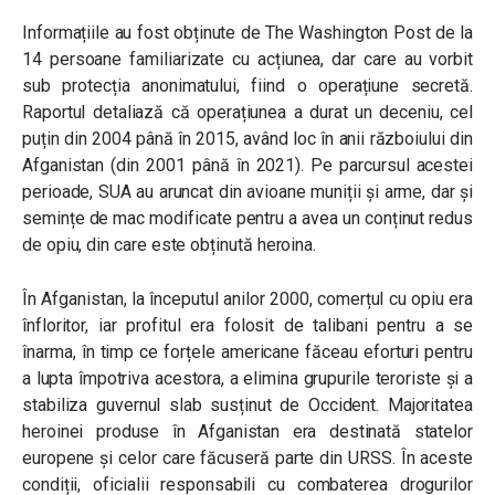
Informațiile au fost obținute de The Washington Post de la
14 persoane familiarizate cu acțiunea, dar care au vorbit
sub protecția anonimatului, fiind o operațiune secretă.
Raportul detaliază că operațiunea a durat un deceniu, cel
puțin din 2004 până în 2015, având loc în anii războiului din
Afganistan (din 2001 până în 2021). Pe parcursul acestei
perioade, SUA au aruncat din avioane muniții și arme, dar și
semințe de mac modificate pentru a avea un conținut redus
de opiu, din care este obținută heroina.
În Afganistan, la începutul anilor 2000, comerțul cu opiu era
înfloritor, iar profitul era folosit de talibani pentru a se
înarma, în timp ce forțele americane făceau eforturi pentru
a lupta împotriva acestora, a elimina grupurile teroriste și a
stabiliza guvernul slab susținut de Occident. Majoritatea
heroinei produse în Afganistan era destinată statelor
europene și celor care făcuseră parte din URSS. În aceste
condiții, oficialii responsabili cu combaterea drogurilor