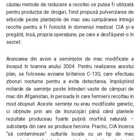
căutau metode de reducere a recoltei ce putea fi utilizată
pentru producția de droguri, fiind propusă pulverizarea de
erbicide peste plantațiile de mac sau cumpărarea întregii
recolte pentru a fi folosită în domeniul medical. CIA și-a
pregătit, însă, propria operațiune, pe care a desfășurat-o în
secret.
Aruncarea din avion a semințelor de mac modificate a
început în toamna anului 2004. Pentru realizarea acestui
plan, se foloseau avioane britanice C-130, care efectuau
zboruri nocturne pentru a evita detectarea, împrăștiind
miliarde de semințe peste întinderi vaste de câmpuri de
mac din Afganistan, în perioada în care fermierii recoltau în
mod obișnuit. Aceste semințe nu erau modificate genetic,
ci obținute prin ani de încrucișări până când plantele
rezultate produceau foarte puțină morfină naturală –
substanța din care se produce heroina. Practic, CIA încerca
“să contamineze” culturile locale cu un tip de mac