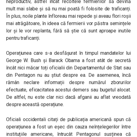
neproductiv, astfel încât recoltele fermierilor să devină
mult mai slabe și să nu mai poată fi folosite de traficanți.
În plus, noile plante înfloreau mai repede și aveau flori roșii
mai atrăgătoare, în ideea că fermierii vor păstra semințele
lor și le vor replanta, fără să știe că sunt aproape inutile
pentru traficanți.
Operațiunea care s-a desfășurat în timpul mandatelor lui
George W. Bush și Barack Obama a fost atât de secretă
încât nici măcar toți oficialii din Departamentul de Stat sau
din Pentagon nu au știut despre ea. De asemenea, încă
rămân neclare informații despre numărul zborurilor
efectuate, eficacitatea acestui demers sau bugetul alocat.
De altfel, nu este clar nici dacă afganii au aflat vreodată
despre această operațiune.
Oficiali occidentali citați de publicația americană spun că
operațiunea a fost un eșec din cauza neînțelegerilor între
instituțiile americane, întrucât Pentagonul susținea că