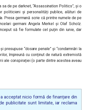
a sa de pe darknet, “Assassination Politics”, și o
politicieni și personalități publice, alături de
la. Presa germană scrie că printre numele de pe
ancelari germani Angela Merkel și Olaf Scholz.
nceput să fie formulate cel puțin din iunie, dar
e și presupuse “dosare penale” și “condamnări la
orilor, împreună cu conținut de natură extremistă
rii ale conspirației (o parte dintre acestea aveau
u a acceptat nicio formă de finanțare din
e publicitate sunt limitate, iar reclama