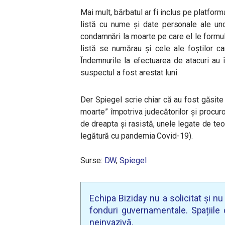
Mai mult, bărbatul ar fi inclus pe platform
listă cu nume și date personale ale unor 
condamnări la moarte pe care el le formu
listă se numărau și cele ale foștilor c
Îndemnurile la efectuarea de atacuri au î
suspectul a fost arestat luni.
Der Spiegel scrie chiar că au fost găsit
moarte” împotriva judecătorilor și procur
de dreapta și rasistă, unele legate de teo
legătură cu pandemia Covid-19).
Surse:
DW
,
Spiegel
Echipa Biziday nu a solicitat și n
fonduri guvernamentale. Spațiile d
neinvazivă.