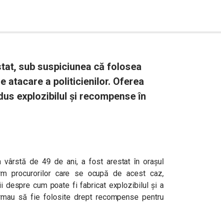
tat, sub suspiciunea că folosea
e atacare a politicienilor. Oferea
us explozibilul și recompense în
n vârstă de 49 de ani, a fost arestat în orașul
rm procurorilor care se ocupă de acest caz,
i despre cum poate fi fabricat explozibilul și a
urmau să fie folosite drept recompense pentru