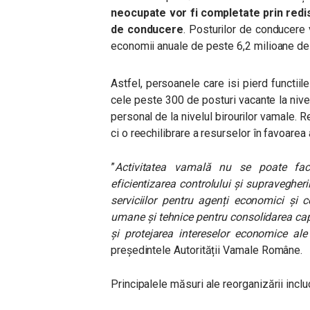
neocupate vor fi completate prin redist
de conducere
. Posturilor de conducere
economii anuale de peste 6,2 milioane de le
Astfel, persoanele care isi pierd functiil
cele peste 300 de posturi vacante la nivel 
personal de la nivelul birourilor vamale.
ci o reechilibrare a resurselor în favoarea a
”
Activitatea vamală nu se poate fac
eficientizarea controlului și supravegher
serviciilor pentru agenți economici și c
umane și tehnice pentru consolidarea capac
și protejarea intereselor economice ale 
președintele Autorității Vamale Române.
Principalele măsuri ale reorganizării inclu