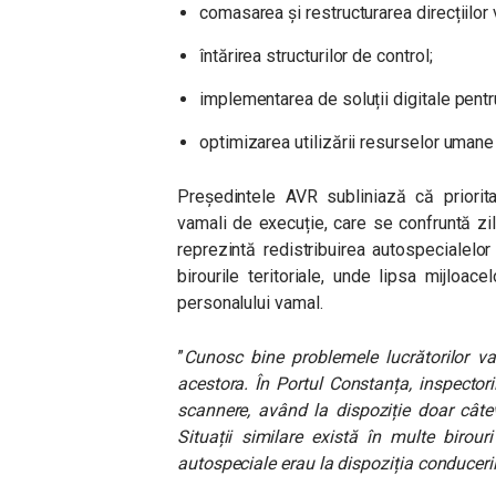
comasarea și restructurarea direcțiilor
întărirea structurilor de control;
implementarea de soluții digitale pentr
optimizarea utilizării resurselor umane 
Președintele AVR subliniază că prioritat
vamali de execuție, care se confruntă ziln
reprezintă redistribuirea autospecialelor
birourile teritoriale, unde lipsa mijloac
personalului vamal.
”
Cunosc bine problemele lucrătorilor va
acestora. În Portul Constanța, inspectorii
scannere, având la dispoziție doar câtev
Situații similare există în multe birour
autospeciale erau la dispoziția conducerii