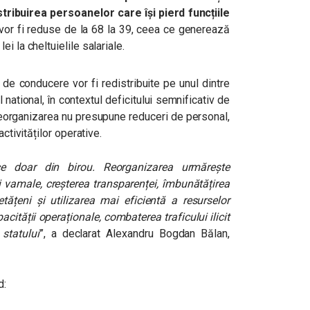
ribuirea persoanelor care își pierd funcțiile
 vor fi reduse de la 68 la 39, ceea ce generează
i la cheltuielile salariale.
e de conducere vor fi redistribuite pe unul dintre
national, în contextul deficitului semnificativ de
 Reorganizarea nu presupune reduceri de personal,
ctivităților operative.
e doar din birou. Reorganizarea urmărește
ii vamale, creșterea transparenței, îmbunătățirea
etățeni și utilizarea mai eficientă a resurselor
ității operaționale, combaterea traficului ilicit
statului
”, a declarat Alexandru Bogdan Bălan,
d: