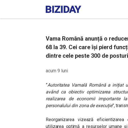
Vama Română anunță o reducere
68 la 39. Cei care își pierd funcț
dintre cele peste 300 de posturi
acum 9 luni
”
Autoritatea Vamală Română a inițiat un
având ca obiectiv optimizarea structuri
realizarea de economii importante la
personalului din zona de execuție
”, transm
Reorganizarea vizează eficientizarea c
utilizarea optimă a resurselor umane și