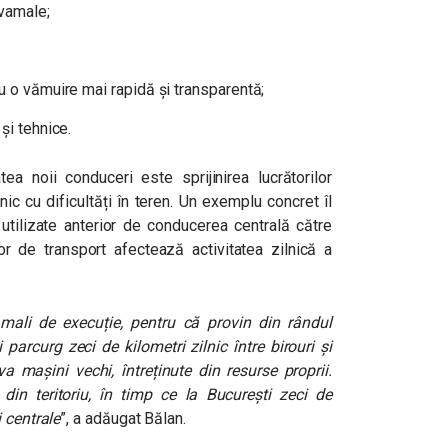
 vamale;
u o vămuire mai rapidă și transparentă;
și tehnice.
ea noii conduceri este sprijinirea lucrătorilor
ic cu dificultăți în teren. Un exemplu concret îl
 utilizate anterior de conducerea centrală către
elor de transport afectează activitatea zilnică a
mali de execuție, pentru că provin din rândul
 parcurg zeci de kilometri zilnic între birouri și
a mașini vechi, întreținute din resurse proprii.
i din teritoriu, în timp ce la București zeci de
 centrale
”, a adăugat Bălan.