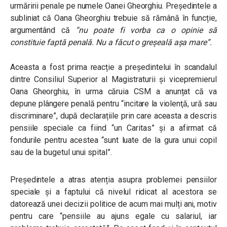
urmăririi penale pe numele Oanei Gheorghiu. Președintele a
subliniat că Oana Gheorghiu trebuie să rămână în funcție,
argumentând că
“nu poate fi vorba ca o opinie să
constituie faptă penală. Nu a făcut o greșeală așa mare”.
Aceasta a fost prima reacție a președintelui î
n scandalul
dintre Consiliul Superior al Magistraturii și vicepremierul
Oana Gheorghiu, în urma căruia CSM a anunțat că va
depune plângere penală pentru “incitare la violenţă, ură sau
discriminare”, după declarațiile prin care aceasta a descris
pensiile speciale ca fiind “un Caritas” și a afirmat că
fondurile pentru acestea “sunt luate de la gura unui copil
sau de la bugetul unui spital”.
Președintele a atras atenția asupra problemei pensiilor
speciale și a faptului că nivelul ridicat al acestora se
datorează unei decizii politice d
e acum mai mulți ani, motiv
pentru care “pensiile au ajuns egale cu salariul, iar