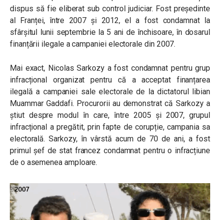
dispus să fie eliberat sub control judiciar. F
ost președinte
al Franței, între 2007 și 2012, el a fost condamnat la
sfârșitul lunii septembrie la 5 ani de închisoare, în dosarul
finanțării ilegale a campaniei electorale din 2007.
Mai exact, Nicolas Sarkozy a fost condamnat pentru grup
infracțional organizat pentru că a acceptat finanțarea
ilegală a campaniei sale electorale de la dictatorul libian
Muammar Gaddafi. Procurorii au demonstrat că Sarkozy a
știut despre modul în care, între 2005 și 2007, grupul
infracțional a pregătit, prin fapte de corupție, campania sa
electorală. Sarkozy, în vârstă acum de 70 de ani, a fost
primul șef de stat francez condamnat pentru o infracțiune
de o asemenea amploare.