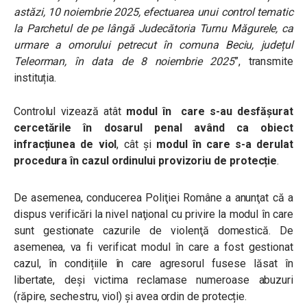
astăzi, 10 noiembrie 2025, efectuarea unui control tematic
la Parchetul de pe lângă Judecătoria Turnu Măgurele, ca
urmare a omorului petrecut în comuna Beciu, județul
Teleorman, în data de 8 noiembrie 2025
”, transmite
instituția.
Controlul vizează atât
modul în care s-au desfășurat
cercetările în dosarul penal având ca obiect
infracțiunea de viol
, cât și
modul în care s-a derulat
procedura în cazul ordinului provizoriu de protecție
.
De asemenea, conducerea Poliţiei Române a anunţat că a
dispus verificări la nivel naţional cu privire la modul în care
sunt gestionate cazurile de violenţă domestică. De
asemenea, va fi
verificat modul în care a fost gestionat
cazul, în condițiile în care agresorul fusese lăsat în
libertate, deși victima reclamase numeroase abuzuri
(răpire, sechestru, viol) și avea ordin de protecție.