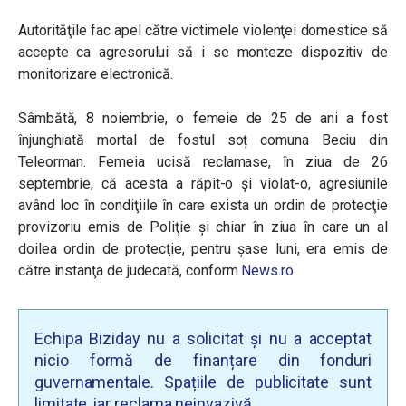
Autorităţile fac apel către victimele violenţei domestice să
accepte ca agresorului să i se monteze dispozitiv de
monitorizare electronică.
Sâmbătă, 8 noiembrie, o
femeie de 25 de ani a fost
înjunghiată mortal de fostul soț comuna Beciu din
Teleorman. Femeia ucisă reclamase, în ziua de 26
septembrie, că acesta a răpit-o şi violat-o, agresiunile
având loc în condiţiile în care exista un ordin de protecţie
provizoriu emis de Poliţie şi chiar în ziua în care un al
doilea ordin de protecţie, pentru şase luni, era emis de
către instanţa de judecată, conform
News.ro
.
Echipa Biziday nu a solicitat și nu a acceptat
nicio formă de finanțare din fonduri
guvernamentale. Spațiile de publicitate sunt
limitate, iar reclama neinvazivă.