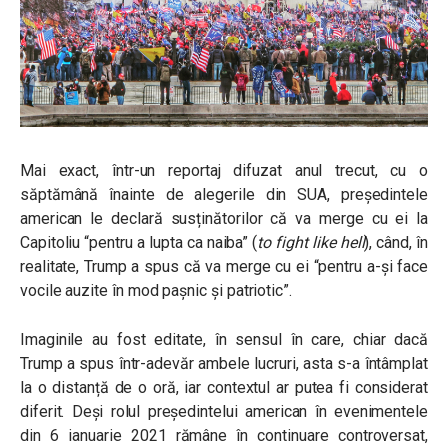
Mai exact, într-un reportaj difuzat anul trecut, cu o
săptămână înainte de alegerile din SUA, președintele
american le declară susținătorilor că va merge cu ei la
Capitoliu “pentru a lupta ca naiba” (
to fight like hell
), când, în
realitate, Trump a spus că va merge cu ei “pentru a-și face
vocile auzite în mod pașnic și patriotic”.
Imaginile au fost editate, în sensul în care, chiar dacă
Trump a spus într-adevăr ambele lucruri, asta s-a întâmplat
la o distanță de o oră, iar contextul ar putea fi considerat
diferit. Deși rolul președintelui american în evenimentele
din 6 ianuarie 2021 rămâne în continuare controversat,