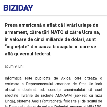
Presa americană a aflat că livrări uriașe de
armament, către țări NATO și către Ucraina,
în valoare de cinci miliarde de dolari, sunt
“înghețate” din cauza blocajului în care se
află guvernul federal.
acum 9 luni
Informația este publicată de Axios, care citează o
estimare a Departamentului american de Stat. Un înalt
oficial a declarat, sub condiția anonimatului, că sunt
afectate livrările de rachete AMRAAM (aer-aer, cu rază
lungă), sisteme Aegis (antirachetă, folosite și de scutul de
la Deveselu, dar și de cel din Polonia), precum și HIMARS.