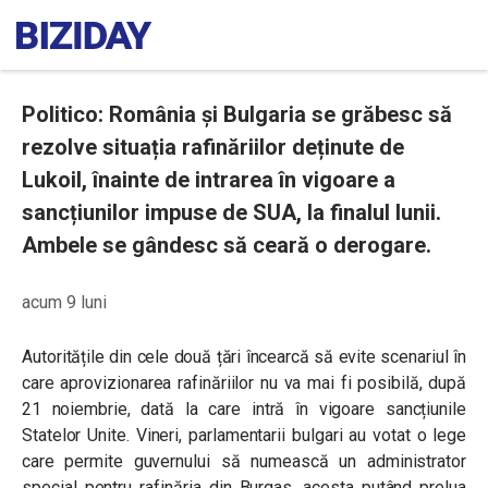
Politico: România și Bulgaria se grăbesc să
rezolve situația rafinăriilor deținute de
Lukoil, înainte de intrarea în vigoare a
sancțiunilor impuse de SUA, la finalul lunii.
Ambele se gândesc să ceară o derogare.
acum 9 luni
Autoritățile din cele două țări încearcă să evite scenariul în
care aprovizionarea rafinăriilor nu va mai fi posibilă, după
21 noiembrie, dată la care intră în vigoare sancțiunile
Statelor Unite. Vineri, parlamentarii bulgari au votat o lege
care permite guvernului să numească un administrator
special pentru rafinăria din Burgas, acesta putând prelua