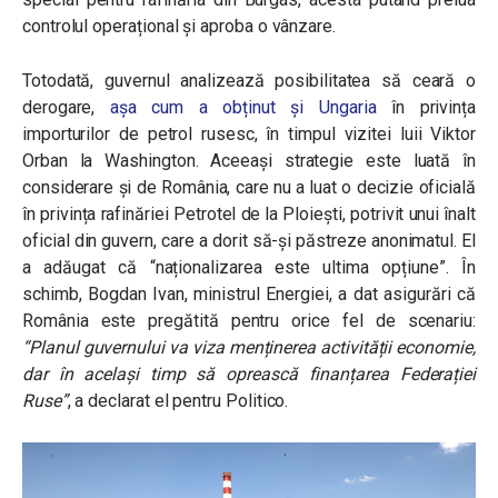
controlul operațional și aproba o vânzare.
Totodată, guvernul analizează posibilitatea să ceară o
derogare,
așa cum a obținut și Ungaria
în privința
importurilor de petrol rusesc, în timpul vizitei luii Viktor
Orban la Washington. Aceeași strategie este luată în
considerare și de România, care nu a luat o decizie oficială
în privința rafinăriei Petrotel de la Ploiești, potrivit unui înalt
oficial din guvern, care a dorit să-și păstreze anonimatul. El
a adăugat că “naționalizarea este ultima opțiune”. În
schimb, Bogdan Ivan, ministrul Energiei, a dat asigurări că
România este pregătită pentru orice fel de scenariu:
“Planul guvernului va viza menținerea activității economie,
dar în același timp să oprească finanțarea Federației
Ruse”
, a declarat el pentru Politico.