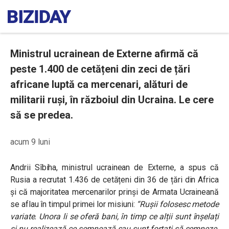
Ministrul ucrainean de Externe afirmă că
peste 1.400 de cetățeni din zeci de țări
africane luptă ca mercenari, alături de
militarii ruși, în războiul din Ucraina. Le cere
să se predea.
acum 9 luni
Andrii Sîbiha, ministrul ucrainean de Externe, a spus că
Rusia a recrutat 1.436 de cetățeni din 36 de țări din Africa
și că majoritatea mercenarilor prinși de Armata Ucraineană
se aflau în timpul primei lor misiuni:
“Rușii folosesc metode
variate. Unora li se oferă bani, în timp ce alții sunt înșelați
și nu realizează ce semnează sau sunt forțați să semneze.