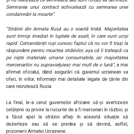
Semnarea unui contract echivalează cu semnarea unei
condamnări la moarte”.
“Străinii din Armata Rusă au o soartă tristă. Majoritatea
sunt trimiși imediat în luptele de asalt, în care sunt uciși
rapid.
Comandanții ruși cunosc faptul că nu vor fi trași la
răspundere pentru moartea străinilor, așa că îi tratează ca
pe niște materiale umane consumabile, iar majoritatea
mercenarilor nu supraviețuiesc mai mult de o lună
”
,
a mai
afirmat oficialul, dând asigurări că guvernul ucrainean va
oferi, în viitor, informații mai detaliate legate de țările din
care recrutează Rusia.
La final, le-a cerut guvernelor africane să-și avertizeze
cetățenii cu privire la riscurile de a fi mercenari în război, și
a făcut apel la străinii aflați în această situație să
dezerteze sau să se predea și să devină, astfel,
prizonierii Armatei Ucrainene.