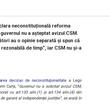
lara neconstituțională reforma
ă guvernul nu a așteptat avizul CSM.
ători au o opinie separată și spun că
 rezonabilă de timp”, iar CSM nu și-a
area deciziei de neconstituționalitate
a Legii
rm Curții, ”
Guvernul nu a solicitat avizul CSM,
orat cu art.133 alin.(1) și art.134 alin.(4) din
 de garant al independenței justiției”, se arată în