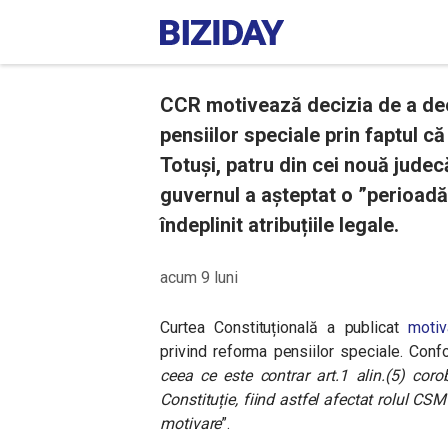
CCR motivează decizia de a dec
pensiilor speciale prin faptul c
Totuși, patru din cei nouă judec
guvernul a așteptat o ”perioadă
îndeplinit atribuțiile legale.
acum 9 luni
Curtea Constituțională a publicat
motiv
privind reforma pensiilor speciale. Confo
ceea ce este contrar art.1 alin.(5) corob
Constituție, fiind astfel afectat rolul CSM
motivare
”.