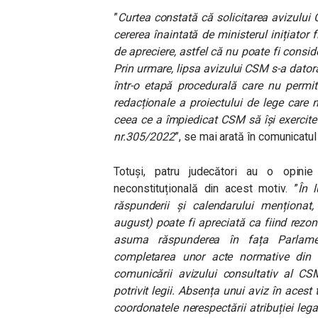
”
Curtea constată că solicitarea avizului C
cererea înaintată de ministerul inițiator f
de apreciere, astfel că nu poate fi consid
Prin urmare, lipsa avizului CSM s-a dator
într-o etapă procedurală care nu permit
redacționale a proiectului de lege care 
ceea ce a împiedicat CSM să își exercite 
nr.305/2022
”, se mai arată în comunicatu
Totuși, patru judecători au o opin
neconstituțională din acest motiv. ”
În l
răspunderii și calendarului menționat
august) poate fi apreciată ca fiind rezo
asuma răspunderea în fața Parlamen
completarea unor acte normative din d
comunicării avizului consultativ al CSM
potrivit legii. Absența unui aviz în aces
coordonatele nerespectării atribuției leg