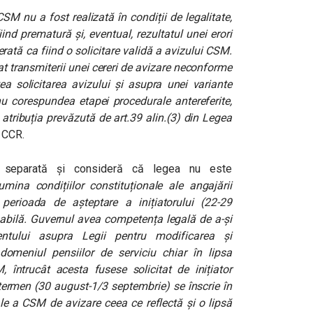
SM nu a fost realizată în condiții de legalitate,
iind prematură și, eventual, rezultatul unei erori
erată ca fiind o solicitare validă a avizului CSM.
at transmiterii unei cereri de avizare neconforme
ea solicitarea avizului și asupra unei variante
nu corespundea etapei procedurale antereferite,
atribuția prevăzută de art.39 alin.(3) din Legea
l CCR.
ie separată și consideră că legea nu este
umina condițiilor constituționale ale angajării
,
perioada de așteptare a inițiatorului (22-29
nabilă. Guvernul avea competența legală de a-și
tului asupra Legii pentru modificarea și
omeniul pensiilor de serviciu chiar în lipsa
, întrucât acesta fusese solicitat de inițiator
t termen (30 august-1/3 septembrie) se înscrie în
ale a CSM de avizare ceea ce reflectă și o lipsă