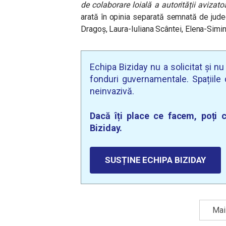
de colaborare loială a autorității avizato
arată în opinia separată semnată de jud
Dragoș, Laura-Iuliana Scântei, Elena-Sim
Echipa Biziday nu a solicitat și n
fonduri guvernamentale. Spațiile d
neinvazivă.
Dacă îți place ce facem, poți c
Biziday.
SUSȚINE ECHIPA BIZIDAY
Mai 