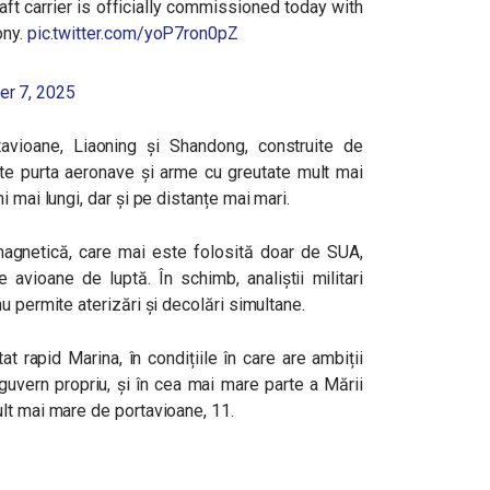
aft carrier is officially commissioned today with
ony.
pic.twitter.com/yoP7ron0pZ
r 7, 2025
avioane, Liaoning și Shandong, construite de
oate purta aeronave și arme cu greutate mult mai
 mai lungi, dar și pe distanțe mai mari.
magnetică, care mai este folosită doar de SUA,
avioane de luptă. În schimb, analiștii militari
u permite aterizări și decolări simultane.
t rapid Marina, în condițiile în care are ambiții
 guvern propriu, și în cea mai mare parte a Mării
lt mai mare de portavioane, 11.