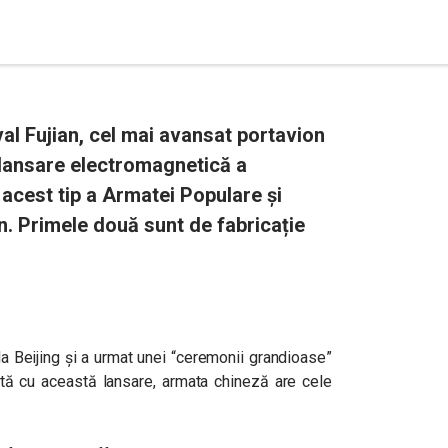
val Fujian, cel mai avansat portavion
 lansare electromagnetică a
 acest tip a Armatei Populare și
n. Primele două sunt de fabricație
la Beijing și a urmat unei “ceremonii grandioase”
ată cu această lansare, armata chineză are cele