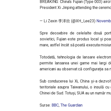
BREAKING: China’s Fujian (Type 003) aircr
President Xi Jinping attending the cerem
— Li Zexin 李泽欣 (@XH_Lee23)
Novembe
Spre deosebire de celelalte două port
sovietici, Fujian este produs local și p
mare, astfel încât să poată executa misiuni
Totodată, tehnologia de lansare electro
permite lansarea unei game mai largi de 
americani au observat că configurația sa n
Sub conducerea lui Xi, China și-a dezvolta
teritoriale asupra Taiwanului, o insulă cu
Chinei de Sud. Totuși, SUA au un număr mu
Surse:
BBC
,
The Guardian