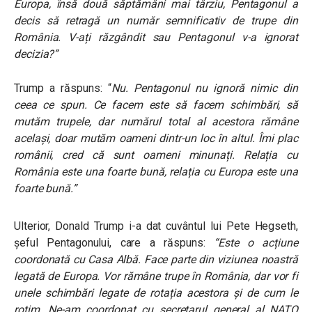
Europa, însă două săptămâni mai târziu, Pentagonul a
decis să retragă un număr semnificativ de trupe din
România. V-ați răzgândit sau Pentagonul v-a ignorat
decizia?”
Trump a răspuns: “
Nu. Pentagonul nu ignoră nimic din
ceea ce spun.
Ce facem este să facem schimbări, să
mutăm trupele, dar numărul total al acestora rămâne
același, doar mutăm oameni dintr-un loc în altul. Îmi plac
românii, cred că sunt oameni minunați. Relația cu
România este una foarte bună, relația cu Europa este una
foarte bună.”
Ulterior, Donald Trump i-a dat cuvântul lui Pete Hegseth,
șeful Pentagonului, care a răspuns:
“Este o acțiune
coordonată cu Casa Albă. Face parte din viziunea noastră
legată de Europa. Vor rămâne trupe în România, dar vor fi
unele schimbări legate de rotația acestora și de cum le
rotim. Ne-am coordonat cu secretarul general al NATO