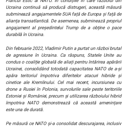
Flancul Estic al NATO. În condițiile în care războiul din
Ucraina continuă să producă distrugeri, această măsură
subminează angajamentele SUA față de Europa și față de
alianța transatlantică. De asemenea, subminează propriul
angajament al președintelui Trump de a obține o pace
durabilă în Ucraina.
Din februarie 2022, Vladimir Putin a purtat un război brutal
de agresiune în Ucraina. Ca răspuns, Statele Unite au
condus o coaliție globală de aliați pentru întărirea apărării
Ucrainei, consolidând totodată capacitatea NATO de a-și
apăra teritoriul împotriva diferitelor atacuri hibride și
cinetice ale Kremlinului. Cel mai recent, incursiunea cu
drone a Rusiei în Polonia, survolurile sale peste teritoriile
Estoniei și României, precum și utilizarea războiului hibrid
împotriva NATO demonstrează că această amenințare
este una de durată.
Pe măsură ce NATO și-a consolidat descurajarea, inclusiv