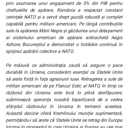
prin asumarea unui angajament de 5% din PIB pentru
cheltuielile de apărare, România a respectat constant
cerințele NATO și a servit drept gazdă robustă și complet
capabilă pentru militarii americani. Pe lângă contribuțiile
sale la apărarea Mării Negre și găzduirea unui detașament
al sistemului american de apărare antirachetă Aegis
Ashore, Bucureștiul a demonstrat o hotărâre continuă în
sprijinul apărării colective a NATO.
Pe măsură ce administrația caută să asigure o pace
durabilă în Ucraina, considerăm esențial ca Statele Unite
să arate forță în fața agresiunii ruse. Retragerea a sute de
militari americani de pe Flancul Estic al NATO, în timp ce
războiul din Ucraina este încă în plină desfășurare,
subminează speranța noastră bipartizană de a vedea
sfârșitul războiului în Ucraina în termenii acesteia.
Această decizie oferă Kremlinului muniție suplimentară,
permițându-i să arate că Statele Unite se retrag din Europa
tocmai în momentul în care Ucraina și Europa au cea mai