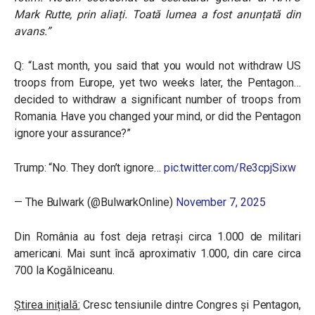
Mark Rutte, prin aliați. Toată lumea a fost anunțată din
avans.”
Q: “Last month, you said that you would not withdraw US
troops from Europe, yet two weeks later, the Pentagon…
decided to withdraw a significant number of troops from
Romania. Have you changed your mind, or did the Pentagon
ignore your assurance?”
Trump: “No. They don’t ignore…
pic.twitter.com/Re3cpjSixw
— The Bulwark (@BulwarkOnline)
November 7, 2025
Din România au fost deja retrași circa 1.000 de militari
americani. Mai sunt încă aproximativ 1.000, din care circa
700 la Kogălniceanu.
Știrea inițială:
Cresc tensiunile dintre Congres și Pentagon,