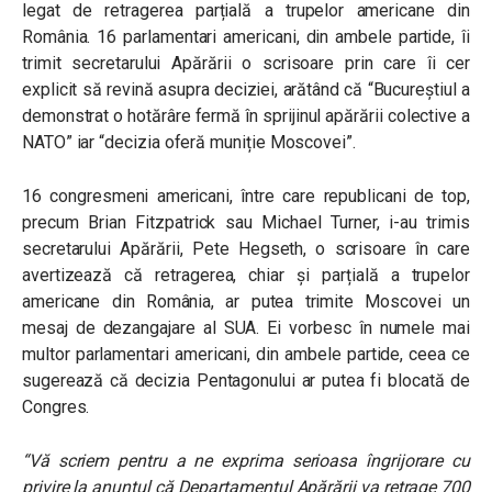
legat de retragerea parțială a trupelor americane din
România. 16 parlamentari americani, din ambele partide, îi
trimit secretarului Apărării o scrisoare prin care îi cer
explicit să revină asupra deciziei, arătând că “Bucureștiul a
demonstrat o hotărâre fermă în sprijinul apărării colective a
NATO” iar “decizia oferă muniție Moscovei”.
16 congresmeni americani, între care republicani de top,
precum Brian Fitzpatrick sau Michael Turner, i-au trimis
secretarului Apărării, Pete Hegseth, o scrisoare în care
avertizează că retragerea, chiar și parțială a trupelor
americane din România, ar putea trimite Moscovei un
mesaj de dezangajare al SUA. Ei vorbesc în numele mai
multor parlamentari americani, din ambele partide, ceea ce
sugerează că decizia Pentagonului ar putea fi blocată de
Congres.
“Vă scriem pentru a ne exprima serioasa îngrijorare cu
privire la anunțul că Departamentul Apărării va retrage 700