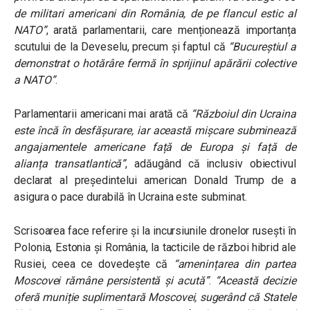
de militari americani din România, de pe flancul estic al
NATO”
, arată parlamentarii, care menționează importanța
scutului de la Deveselu, precum și faptul că
“Bucureștiul a
demonstrat o hotărâre fermă în sprijinul apărării colective
a NATO”
.
Parlamentarii americani mai arată că
“Războiul din Ucraina
este încă în desfășurare, iar această mișcare subminează
angajamentele americane față de Europa și față de
alianța transatlantică”
, adăugând că inclusiv obiectivul
declarat al președintelui american Donald Trump de a
asigura o pace durabilă în Ucraina este subminat.
Scrisoarea face referire și la incursiunile dronelor rusești în
Polonia, Estonia și România, la tacticile de război hibrid ale
Rusiei, ceea ce dovedește că
“amenințarea din partea
Moscovei rămâne persistentă și acută”
.
“Această decizie
oferă muniție suplimentară Moscovei, sugerând că Statele