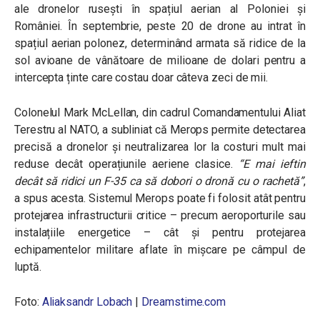
ale dronelor rusești în spațiul aerian al Poloniei și
României. În septembrie, peste 20 de drone au intrat în
spațiul aerian polonez, determinând armata să ridice de la
sol avioane de vânătoare de milioane de dolari pentru a
intercepta ținte care costau doar câteva zeci de mii.
Colonelul Mark McLellan, din cadrul Comandamentului Aliat
Terestru al NATO, a subliniat că Merops permite detectarea
precisă a dronelor și neutralizarea lor la costuri mult mai
reduse decât operațiunile aeriene clasice.
“E mai ieftin
decât să ridici un F-35 ca să dobori o dronă cu o rachetă”
,
a spus acesta. Sistemul Merops poate fi folosit atât pentru
protejarea infrastructurii critice – precum aeroporturile sau
instalațiile energetice – cât și pentru protejarea
echipamentelor militare aflate în mișcare pe câmpul de
luptă.
Foto:
Aliaksandr Lobach
|
Dreamstime.com