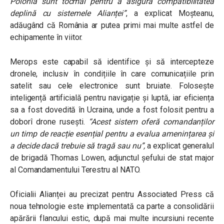
Polonia sunt tocmai pentru a asigura compatibilitatea
deplină cu sistemele Alianței”
, a explicat Moșteanu,
adăugând că România ar putea primi mai multe astfel de
echipamente în viitor.
Merops este capabil să identifice și să intercepteze
dronele, inclusiv în condițiile în care comunicațiile prin
satelit sau cele electronice sunt bruiate. Folosește
inteligență artificială pentru navigație și luptă, iar eficiența
sa a fost dovedită în Ucraina, unde a fost folosit pentru a
doborî drone rusești.
“Acest sistem oferă comandanților
un timp de reacție esențial pentru a evalua amenințarea și
a decide dacă trebuie să tragă sau nu”,
a explicat generalul
de brigadă Thomas Lowen, adjunctul șefului de stat major
al Comandamentului Terestru al NATO.
Oficialii Alianței au precizat pentru Associated Press că
noua tehnologie este implementată ca parte a consolidării
apărării flancului estic, după mai multe incursiuni recente