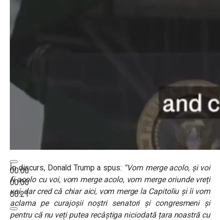
În discurs, Donald Trump a spus:
“Vom merge acolo, și voi
00:00
fi acolo cu voi, vom merge acolo, vom merge oriunde vreți
00:00
voi, dar cred că chiar aici, vom merge la Capitoliu și îi vom
00:21
aclama pe curajoșii noștri senatori și congresmeni și
pentru că nu veți putea recâștiga niciodată țara noastră cu