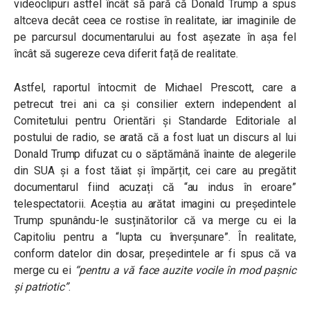
videoclipuri astfel încât să pară că Donald Trump a spus
altceva decât ceea ce rostise în realitate, iar imaginile de
pe parcursul documentarului au fost așezate în așa fel
încât să sugereze ceva diferit față de realitate.
Astfel, raportul întocmit de Michael Prescott, care a
petrecut trei ani ca și consilier extern independent al
Comitetului pentru Orientări și Standarde Editoriale al
postului de radio, se arată că a fost luat un discurs al lui
Donald Trump difuzat cu o săptămână înainte de alegerile
din SUA și a fost tăiat și împărțit, cei care au pregătit
documentarul fiind acuzați că “au indus în eroare”
telespectatorii. Aceștia au arătat imagini cu președintele
Trump spunându-le susținătorilor că va merge cu ei la
Capitoliu pentru a “lupta cu înverșunare”. În realitate,
conform datelor din dosar, președintele ar fi spus că va
merge cu ei
“pentru a vă face auzite vocile în mod pașnic
și patriotic”
.