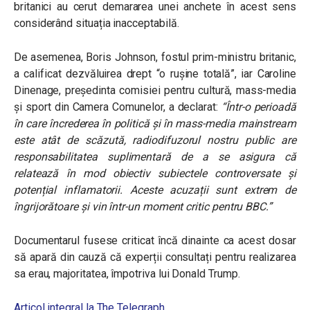
britanici au cerut demararea unei anchete în acest sens
considerând situația inacceptabilă.
De asemenea, Boris Johnson, fostul prim-ministru britanic,
a calificat dezvăluirea drept “o rușine totală”, iar Caroline
Dinenage, președinta comisiei pentru cultură, mass-media
și sport din Camera Comunelor, a declarat:
“Într-o perioadă
în care încrederea în politică și în mass-media mainstream
este atât de scăzută, radiodifuzorul nostru public are
responsabilitatea suplimentară de a se asigura că
relatează în mod obiectiv subiectele controversate și
potențial inflamatorii. Aceste acuzații sunt extrem de
îngrijorătoare și vin într-un moment critic pentru BBC.”
Documentarul fusese criticat încă dinainte ca acest dosar
să apară din cauză că experții consultați pentru realizarea
sa erau, majoritatea, împotriva lui Donald Trump.
Articol integral la The Telegraph