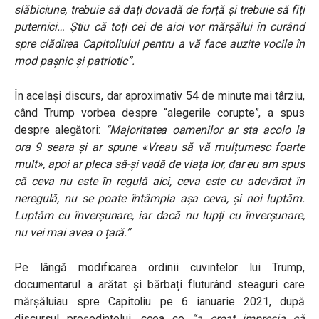
slăbiciune, trebuie să dați dovadă de forță și trebuie să fiți
puternici… Știu că toți cei de aici vor mărșălui în curând
spre clădirea Capitoliului pentru a vă face auzite vocile în
mod pașnic și patriotic”.
În același discurs, dar aproximativ 54 de minute mai târziu,
când Trump vorbea despre “alegerile corupte”, a spus
despre alegători:
“Majoritatea oamenilor ar sta acolo la
ora 9 seara și ar spune «Vreau să vă mulțumesc foarte
mult», apoi ar pleca să-și vadă de viața lor, dar eu am spus
că ceva nu este în regulă aici, ceva este cu adevărat în
neregulă, nu se poate întâmpla așa ceva, și noi luptăm.
Luptăm cu înverșunare, iar dacă nu lupți cu înverșunare,
nu vei mai avea o țară.”
Pe lângă modificarea ordinii cuvintelor lui Trump,
documentarul a arătat și bărbați fluturând steaguri care
mărșăluiau spre Capitoliu pe 6 ianuarie 2021, după
discursul președintelui, ceea ce
“a creat impresia că