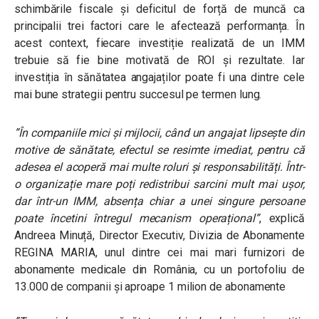
schimbările fiscale și deficitul de forță de muncă ca
principalii trei factori care le afectează performanța. În
acest context, fiecare investiție realizată de un IMM
trebuie să fie bine motivată de ROI și rezultate. Iar
investiția în sănătatea angajaților poate fi una dintre cele
mai bune strategii pentru succesul pe termen lung.
”În companiile mici și mijlocii, când un angajat lipsește din
motive de sănătate, efectul se resimte imediat, pentru că
adesea el acoperă mai multe roluri și responsabilități. Într-
o organizație mare poți redistribui sarcini mult mai ușor,
dar într-un IMM, absența chiar a unei singure persoane
poate încetini întregul mecanism operațional”
, explică
Andreea Minuță, Director Executiv, Divizia de Abonamente
REGINA MARIA, unul dintre cei mai mari furnizori de
abonamente medicale din România, cu un portofoliu de
13.000 de companii și aproape 1 milion de abonamente