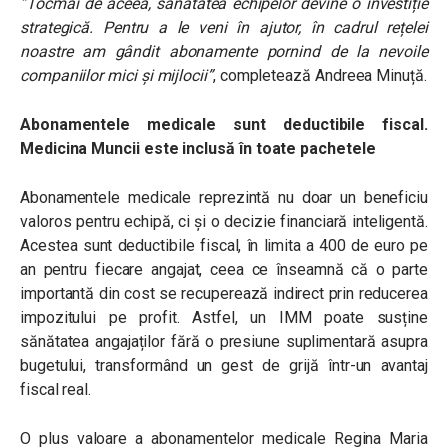
”Tocmai de aceea, sănătatea echipelor devine o investiție
strategică. Pentru a le veni în ajutor, în cadrul rețelei
noastre am gândit abonamente pornind de la nevoile
companiilor mici și mijlocii”
, completează Andreea Minuță.
Abonamentele medicale sunt deductibile fiscal.
Medicina Muncii este inclusă în toate pachetele
Abonamentele medicale reprezintă nu doar un beneficiu
valoros pentru echipă, ci și o decizie financiară inteligentă.
Acestea sunt deductibile fiscal, în limita a 400 de euro pe
an pentru fiecare angajat, ceea ce înseamnă că o parte
importantă din cost se recuperează indirect prin reducerea
impozitului pe profit. Astfel, un IMM poate susține
sănătatea angajaților fără o presiune suplimentară asupra
bugetului, transformând un gest de grijă într-un avantaj
fiscal real.
O plus valoare a abonamentelor medicale Regina Maria