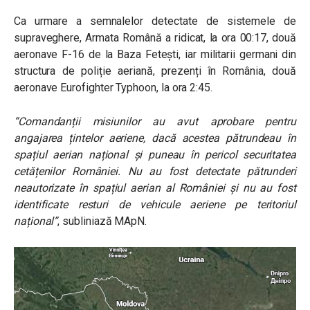
Ca urmare a semnalelor detectate de sistemele de
supraveghere, Armata Română a ridicat, la ora 00:17, două
aeronave F-16 de la Baza Fetești, iar militarii germani din
structura de poliție aeriană, prezenți în România, două
aeronave Eurofighter Typhoon, la ora 2:45.
“Comandanții misiunilor au avut aprobare pentru
angajarea țintelor aeriene, dacă acestea pătrundeau în
spațiul aerian național și puneau în pericol securitatea
cetățenilor României. Nu au fost detectate pătrunderi
neautorizate în spațiul aerian al României și nu au fost
identificate resturi de vehicule aeriene pe teritoriul
național”
, subliniază MApN.