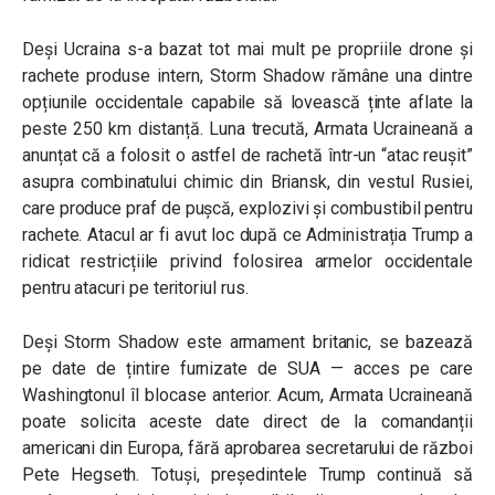
Deși Ucraina s-a bazat tot mai mult pe propriile drone și
rachete produse intern, Storm Shadow rămâne una dintre
opțiunile occidentale capabile să lovească ținte aflate la
peste 250 km distanță. Luna trecută, Armata Ucraineană a
anunțat că a folosit o astfel de rachetă într-un “atac reușit”
asupra combinatului chimic din Briansk, din vestul Rusiei,
care produce praf de pușcă, explozivi și combustibil pentru
rachete. Atacul ar fi avut loc după ce Administrația Trump a
ridicat restricțiile privind folosirea armelor occidentale
pentru atacuri pe teritoriul rus.
Deși Storm Shadow este armament britanic, se bazează
pe date de țintire furnizate de SUA — acces pe care
Washingtonul îl blocase anterior. Acum, Armata Ucraineană
poate solicita aceste date direct de la comandanții
americani din Europa, fără aprobarea secretarului de război
Pete Hegseth. Totuși, președintele Trump continuă să