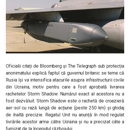
Oficialii citați de Bloomberg și The Telegraph sub protecția
anonimatului explică faptul că guvernul britanic se teme că
Rusia își va intensifica atacurile asupra infrastructurii civile
din Ucraina, motiv pentru care a fost aprobată livrarea
rachetelor Storm Shadow. Numărul exact al acestora nu a
fost dezvăluit. Storm Shadow este o rachetă de croazieră
aer-sol cu rază lungă de acțiune (peste 250 km) și ghidaj
de înaltă precizie. Regatul Unit nu anunță în mod regulat
livrările acestor arme către Ucraina și nu a precizat câte a
furnizat de la începutul războiului.