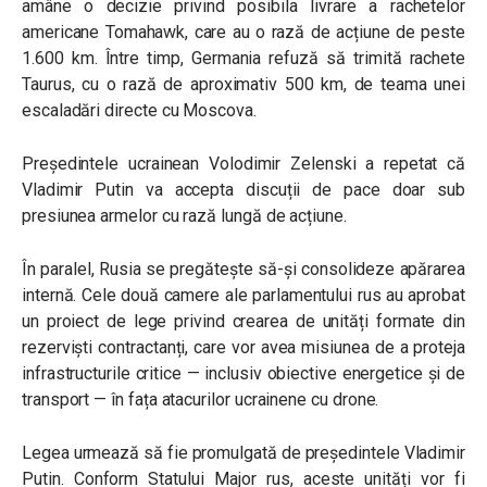
amâne o decizie privind posibila livrare a rachetelor
americane Tomahawk, care au o rază de acțiune de peste
1.600 km. Între timp, Germania refuză să trimită rachete
Taurus, cu o rază de aproximativ 500 km, de teama unei
escaladări directe cu Moscova.
Președintele ucrainean Volodimir Zelenski a repetat că
Vladimir Putin va accepta discuții de pace doar sub
presiunea armelor cu rază lungă de acțiune.
În paralel, Rusia se pregătește să-și consolideze apărarea
internă. Cele două camere ale parlamentului rus au aprobat
un proiect de lege privind crearea de unități formate din
rezerviști contractanți, care vor avea misiunea de a proteja
infrastructurile critice — inclusiv obiective energetice și de
transport — în fața atacurilor ucrainene cu drone.
Legea urmează să fie promulgată de președintele Vladimir
Putin. Conform Statului Major rus, aceste unități vor fi