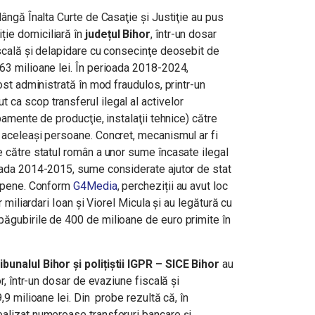
lângă Înalta Curte de Casaţie şi Justiţie au pus
ție domiciliară în
județul Bihor
, într-un dosar
iscală şi delapidare cu consecinţe deosebit de
163 milioane lei. În perioada 2018-2024,
fost administrată în mod fraudulos, printr-un
ca scop transferul ilegal al activelor
ipamente de producţie, instalaţii tehnice) către
e aceleași persoane. Concret, mecanismul ar fi
e către statul român a unor sume încasate ilegal
ioada 2014-2015, sume considerate ajutor de stat
uropene. Conform
G4Media
, percheziții au avut loc
r miliardari Ioan și Viorel Micula și au legătură cu
păgubirile de 400 de milioane de euro primite în
bunalul Bihor și polițiștii IGPR – SICE Bihor
au
or, într-un dosar de evaziune fiscală și
9,9 milioane lei. Din probe rezultă că, în
ealizat numeroase transferuri bancare și