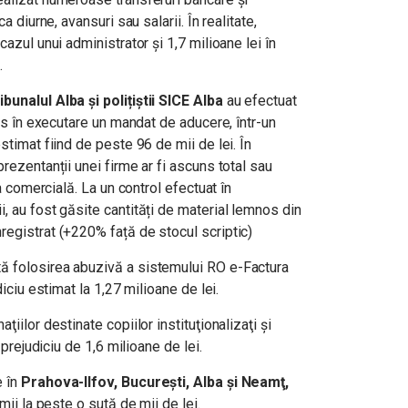
a diurne, avansuri sau salarii. În realitate,
cazul unui administrator și 1,7 milioane lei în
.
unalul Alba și polițiștii SICE Alba
au efectuat
pus în executare un mandat de aducere, într-un
stimat fiind de peste 96 de mii de lei. În
rezentanții unei firme ar fi ascuns total sau
ea comercială. La un control efectuat în
, au fost găsite cantități de material lemnos din
registrat (+220% față de stocul scriptic)
ă folosirea abuzivă a sistemului RO e-Factura
diciu estimat la 1,27 milioane de lei.
ţiilor destinate copiilor instituţionalizaţi şi
n prejudiciu de 1,6 milioane de lei.
e în
Prahova-Ilfov, Bucureşti, Alba şi Neamţ,
mii la peste o sută de mii de lei.