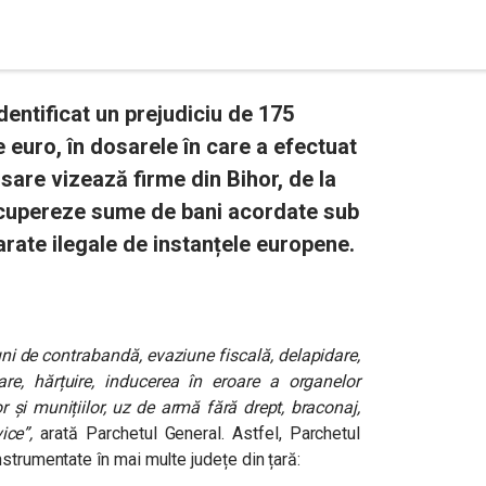
dentificat un prejudiciu de 175
e euro, în dosarele în care a efectuat
osare vizează firme din Bihor, de la
ecupereze sume de bani acordate sub
arate ilegale de instanțele europene.
ni de contrabandă, evaziune fiscală, delapidare,
țare, hărțuire, inducerea în eroare a organelor
r și munițiilor, uz de armă fără drept, braconaj,
ice”,
arată Parchetul General. Astfel, Parchetul
strumentate în mai multe județe din țară: