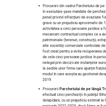
Procurorii din cadrul Parchetului de pe 
în executare șase mandate de perchezi
penal privind infracțiuni de evaziune f
grave cu un prejudiciu aproximativ de 
activitatea a cinci persoane juridice a 
mecanism contractual complex ce a avut 
patrimoniale (terenuri, construcţii, ech
alte societăți comerciale controlate d
fost creat pentru a evita recuperarea d
de cele cinci persoane juridice în per
nelegal prin decizii ale instanțelor e
la sediile unor firme care aparțin frațilo
modul în care aceștia au gestionat des
2019.
Procurorii
Parchetului de pe lângă Tri
efectuat cinci percheziții în județul Bih
delapidare, cu un prejudiciu estimat la 
perioada 2022-2025, două firme ar fi r