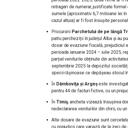
retrageri de numerar, justificate formal c
sumele (aproximativ 6,7 milioane lei în 
cazul altuia) ar fi fost însușite personal
Procurorii
Parchetului de pe lângă Trib
patru percheziții în județul Alba și au 
dosar de evaziune fiscală, prejudiciul e
perioada ianuarie 2024 – iulie 2025, rep
parțial veniturile obținute din activitat
septembrie 2025 la depozitul societății
specii rășinoase ce depășeau stocul în
În
Dâmboviţa şi Argeş
este investigat
pentru 44 de facturi fictive, cu un preju
În
Timiş
, ancheta vizează însuşirea dona
nedeclara­rea veniturilor din chirii, cu u
Alte dosare de evaziune sunt cercetat
cu prejudicii care variază de la zeci de 