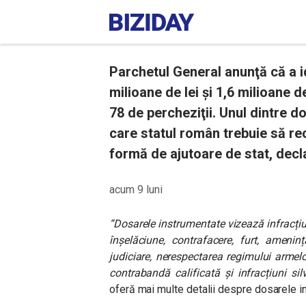
Parchetul General anunţă că a i
milioane de lei şi 1,6 milioane d
78 de percheziţii. Unul dintre d
care statul român trebuie să r
formă de ajutoare de stat, decl
acum 9 luni
“Dosarele instrumentate vizează infracțiu
înșelăciune, contrafacere, furt, amenin
judiciare, nerespectarea regimului armelo
contrabandă calificată și infracțiuni silv
oferă mai multe detalii despre dosarele in