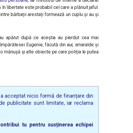
patru persoane
, iar ministrul de Interne a declarat
 în libertate este probabil cel care a plănuit jaful.
intre bărbații arestați formează un cuplu și au și
i au apărut după ce aceștia au pierdut cea mai
a împărătesei Eugenie, făcută din aur, smaralde și
, o mănușă și alte obiecte pe care poliția le putea
u a acceptat nicio formă de finanțare din
e publicitate sunt limitate, iar reclama
ontribui tu pentru susținerea echipei