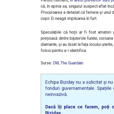
Pentru moment,
în arest preventiv sunt 
că, în opinia sa, singurul suspect aflat încă
Procuroarea a detaliat că femeia și unul d
copii. Ei neagă implicarea în furt.
Speculațiile că hoții ar fi fost amator
prețioasă dintre bijuteriile furate, coroan
diamante, și au lăsat la fața locului unelte
folosi pentru a-i identifica.
Surse:
DW
,
The Guardian
Echipa Biziday nu a solicitat și n
fonduri guvernamentale. Spațiile d
neinvazivă.
Dacă îți place ce facem, poți c
Biziday.