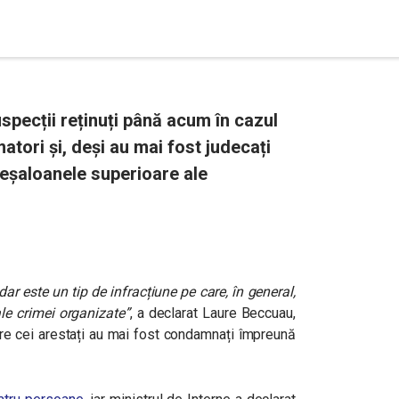
specții reținuți până acum în cazul
atori și, deși au mai fost judecați
 “eșaloanele superioare ale
ar este un tip de infracțiune pe care, în general,
le crimei organizate”
, a declarat Laure Beccuau,
tre cei arestați au mai fost condamnați împreună