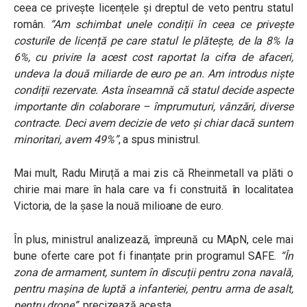
ceea ce privește licențele și dreptul de veto pentru statul
român.
“Am schimbat unele condiții în ceea ce privește
costurile de licență pe care statul le plătește, de la 8% la
6%, cu privire la acest cost raportat la cifra de afaceri,
undeva la două miliarde de euro pe an. Am introdus niște
condiții rezervate. Asta înseamnă că statul decide aspecte
importante din colaborare – împrumuturi, vânzări, diverse
contracte. Deci avem decizie de veto și chiar dacă suntem
minoritari, avem 49%”
, a spus ministrul.
Mai mult, Radu Miruță a mai zis că Rheinmetall va plăti o
chirie mai mare în hala care va fi construită în localitatea
Victoria, de la șase la nouă milioane de euro.
În plus, ministrul analizează, împreună cu MApN, cele mai
bune oferte care pot fi finanțate prin programul SAFE.
“În
zona de armament, suntem în discuții pentru zona navală,
pentru mașina de luptă a infanteriei, pentru arma de asalt,
pentru drone”,
precizează acesta.