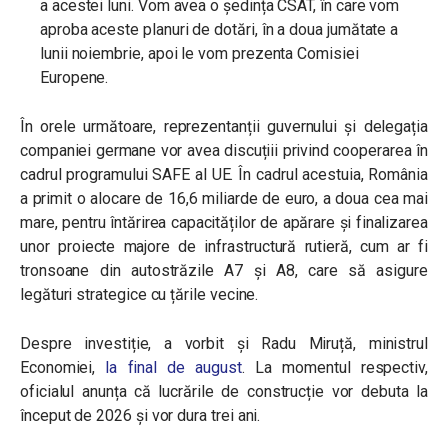
a acestei luni. Vom avea o ședința CSAT, în care vom
aproba aceste planuri de dotări, în a doua jumătate a
lunii noiembrie, apoi le vom prezenta Comisiei
Europene.
În orele următoare, reprezentanții guvernului și delegația
companiei germane vor avea discuțiii privind cooperarea în
cadrul programului SAFE al UE. În cadrul acestuia, România
a primit o alocare de 16,6 miliarde de euro, a doua cea mai
mare, pentru întărirea capacităților de apărare și finalizarea
unor proiecte majore de infrastructură rutieră, cum ar fi
tronsoane din autostrăzile A7 și A8, care să asigure
legături strategice cu țările vecine.
Despre investiție, a vorbit și Radu Miruță, ministrul
Economiei,
la final de august
. La momentul respectiv,
oficialul anunța că lucrările de construcție vor debuta la
început de 2026 și vor dura trei ani.