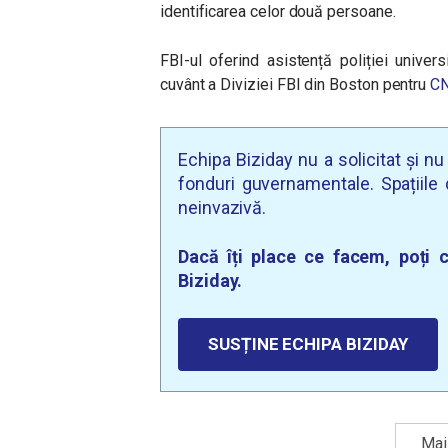
identificarea celor două persoane.
FBI-ul oferind asistență poliției univers
cuvânt a Diviziei FBI din Boston pentru
C
Echipa Biziday nu a solicitat și n
fonduri guvernamentale. Spațiile d
neinvazivă.
Dacă îți place ce facem, poți c
Biziday.
SUSȚINE ECHIPA BIZIDAY
Mai 