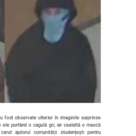
 fost observate ulterior în imaginile surprinse
 ele purtând o cagulă gri, iar cealaltă o mască
erut ajutorul comunității studențești pentru