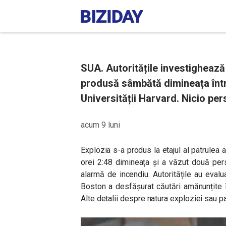
SUA. Autoritățile investighează 
produsă sâmbătă dimineața într-
Universității Harvard. Nicio per
acum 9 luni
Explozia s-a produs la etajul al patrulea al
orei 2:48 dimineața și a văzut două per
alarmă de incendiu. Autoritățile au evalua
Boston a desfășurat căutări amănunțite î
Alte detalii despre natura exploziei sau p