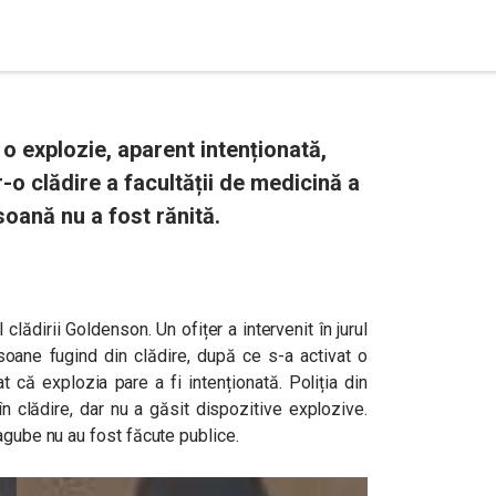
o explozie, aparent intenționată,
o clădire a facultății de medicină a
soană nu a fost rănită.
 clădirii Goldenson. Un ofițer a intervenit în jurul
soane fugind din clădire, după ce s-a activat o
t că explozia pare a fi intenționată. Poliția din
n clădire, dar nu a găsit dispozitive explozive.
agube nu au fost făcute publice.