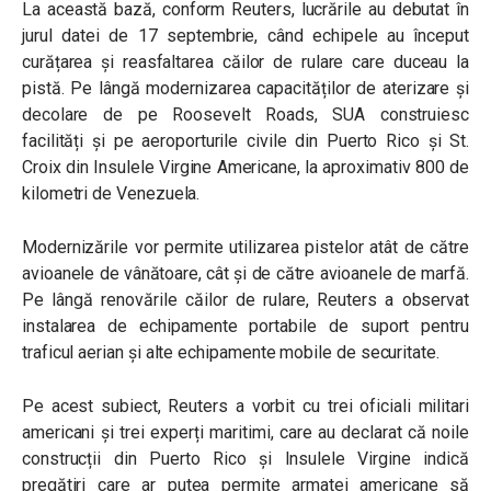
La această bază, conform Reuters, lucrările au debutat în
jurul datei de 17 septembrie, când echipele au început
curățarea și reasfaltarea căilor de rulare care duceau la
pistă. Pe lângă modernizarea capacităților de aterizare și
decolare de pe Roosevelt Roads, SUA construiesc
facilități și pe aeroporturile civile din Puerto Rico și St.
Croix din Insulele Virgine Americane, la aproximativ 800 de
kilometri de Venezuela.
Modernizările vor permite utilizarea pistelor atât de către
avioanele de vânătoare, cât și de către avioanele de marfă.
Pe lângă renovările căilor de rulare, Reuters a observat
instalarea de echipamente portabile de suport pentru
traficul aerian și alte echipamente mobile de securitate.
Pe acest subiect, Reuters a vorbit cu trei oficiali militari
americani și trei experți maritimi, care au declarat că noile
construcții din Puerto Rico și Insulele Virgine indică
pregătiri care ar putea permite armatei americane să